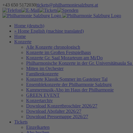
Zum
+43 650 5172030
|
tickets@philharmoniesalzburg.at
Inhalt
Facebook
YouTube
Instagram
Telefon
E-
Tickets
Spenden
Newsletter
springen
Mail
Home (deutsch)
» Home English (machine translated)
Home
Konzerte
Alle Konzerte chronologisch
Konzerte im Großen Festspielhaus
Konzerte Gr. Saal Mozarteum am Mi/Do
Philharmonische Konzerte in der Gr. Universitätsaula Sa
Mitten im Orchester
Familienkonzerte
Konzerte Klassik:Sommer im Gasteiner Tal
Ensemblekonzerte der Philharmonie Salzburg
Kammermusik-Abo im Haus der Philharmonie
GREEN EVENT
Konzertarchiv
Download Konzertbroschüre 2026/27
Download Abofalter 2026/27
Download Pressemappe 2026/27
Tickets
Einzelkarten
Abo buchen