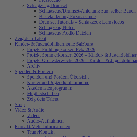
Schlagzeug/Drumset
Schlagzeug/Drumset-Anleitung zum selber Bauen
Bastelanleitung Fußmaschine
Drumset Tutorials – Schlagzeug Lernvideos
Schlagzeug Noten
Schlagzeug Audio Dateien
Zeig dein Talent
Kinder- & Jugendphilharmonie Salzburg
Projekt Frühlingskonzert Feb. 2026
Projekt Sommerkonzert 2026 – Kinder- & Jugendphilha
Projekt Orchesterwoche 2026 – Kinder- & Jugendphilha
Archiv
Spenden & Fördern
Spenden und Fördern Übersicht
Kinder und Jugendphilharmonie
Akademistenprogramm
Mitgliedschaften
Zeig dein Talent
Shop
Video & Audio
Videos
Audio-Aufnahmen
Kontakt/Mehr Informationen
Team/Kontakt