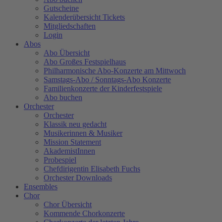
Gutscheine
Kalenderübersicht Tickets
Mitgliedschaften
Login
Abos
Abo Übersicht
Abo Großes Festspielhaus
Philharmonische Abo-Konzerte am Mittwoch
Samstags-Abo / Sonntags-Abo Konzerte
Familienkonzerte der Kinderfestspiele
Abo buchen
Orchester
Orchester
Klassik neu gedacht
Musikerinnen & Musiker
Mission Statement
AkademistInnen
Probespiel
Chefdirigentin Elisabeth Fuchs
Orchester Downloads
Ensembles
Chor
Chor Übersicht
Kommende Chorkonzerte