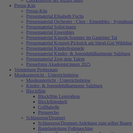
Chorkonzerte der letzten Jahre
Presse-Kits
Presse-Kits
Pressematerial Elisabeth Fuchs
Pressematerial Orchester · Chor · Ensembles · Symphoni
Pressematerial Solist:innen
Pressematerial Ensembles
Pressematerial Klassik:Sommer im Gasteiner Tal
Pressematerial Konzert-Picknick am Stiegl-Gut Wildshut
Pressematerial Kinderfestspiele
Pressematerial Kinder- & Jugendphilharmonie Salzburg
Pressematerial Zeig dein Talent
Pressefotos Akademist:innen 2025
Vermietung Proberaum
Musikunterricht · Unterrichtsbörse
Musikunterricht · Unterrichtsbörse
Kinder- & Jugendphilharmonie Salzburg
Blockflöte
Blockflöte Lernvideos
Blockflötenheft
Grifftabelle
Presseecho
Schlagzeug/Drumset
Schlagzeug/Drumset-Anleitung zum selber Bauen
Bastelanleitung Fußmaschine