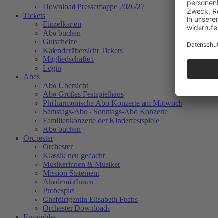
Download Pressemappe 2026/27
Tickets
Einzelkarten
Abo buchen
Gutscheine
Kalenderübersicht Tickets
Mitgliedschaften
Login
Abos
Abo Übersicht
Abo Großes Festspielhaus
Philharmonische Abo-Konzerte am Mittwoch
Samstags-Abo / Sonntags-Abo Konzerte
Familienkonzerte der Kinderfestspiele
Abo buchen
Orchester
Orchester
Klassik neu gedacht
Musikerinnen & Musiker
Mission Statement
AkademistInnen
Probespiel
Chefdirigentin Elisabeth Fuchs
Orchester Downloads
Ensembles