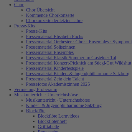
Chor
Chor Übersicht
Kommende Chorkonzerte
Chorkonzerte der letzten Jahre
Presse-Kits
Presse-Kits
Pressematerial Elisabeth Fuchs
Pressematerial Orchester · Chor · Ensembles · Symphoni
Pressematerial Solist:innen
Pressematerial Ensembles
Pressematerial Klassik:Sommer im Gasteiner Tal
Pressematerial Konzert-Picknick am Stiegl-Gut Wildshut
Pressematerial Kinderfestspiele
Pressematerial Kinder- & Jugendphilharmonie Salzburg
Pressematerial Zeig dein Talent
Pressefotos Akademist:innen 2025
Vermietung Proberaum
Musikunterricht · Unterrichtsbörse
Musikunterricht · Unterrichtsbörse
Kinder- & Jugendphilharmonie Salzburg
Blockflöte
Blockflöte Lernvideos
Blockflötenheft
Grifftabelle
Presseecho