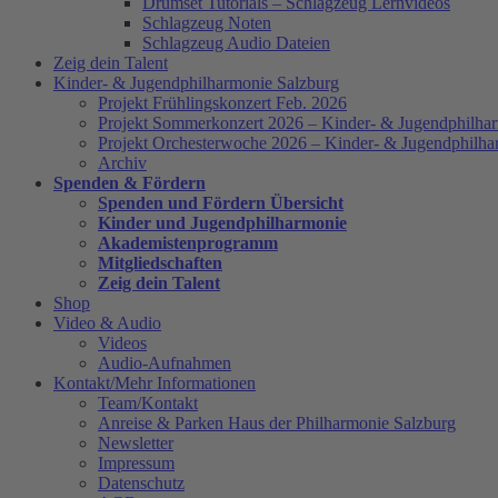
Drumset Tutorials – Schlagzeug Lernvideos
Schlagzeug Noten
Schlagzeug Audio Dateien
Zeig dein Talent
Kinder- & Jugendphilharmonie Salzburg
Projekt Frühlingskonzert Feb. 2026
Projekt Sommerkonzert 2026 – Kinder- & Jugendphilha
Projekt Orchesterwoche 2026 – Kinder- & Jugendphilha
Archiv
Spenden & Fördern
Spenden und Fördern Übersicht
Kinder und Jugendphilharmonie
Akademistenprogramm
Mitgliedschaften
Zeig dein Talent
Shop
Video & Audio
Videos
Audio-Aufnahmen
Kontakt/Mehr Informationen
Team/Kontakt
Anreise & Parken Haus der Philharmonie Salzburg
Newsletter
Impressum
Datenschutz