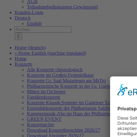
AGB
Teilnahmebedingungen Gewinnspiel
Kunden-Login
Deutsch
English
Suche
nach:
Home (deutsch)
» Home English (machine translated)
Home
Konzerte
Alle Konzerte chronologisch
Konzerte im Großen Festspielhaus
Konzerte Gr. Saal Mozarteum am Mi/Do
Philharmonische Konzerte in der Gr. Universitätsaula Sa
Mitten im Orchester
Familienkonzerte
Konzerte Klassik:Sommer im Gasteiner Tal
Ensemblekonzerte der Philharmonie Salzburg
Kammermusik-Abo im Haus der Philharmonie
GREEN EVENT
Konzertarchiv
Download Konzertbroschüre 2026/27
Download Abofalter 2026/27