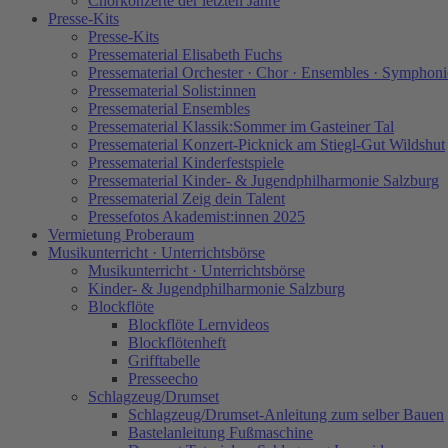
Chorkonzerte der letzten Jahre
Presse-Kits
Presse-Kits
Pressematerial Elisabeth Fuchs
Pressematerial Orchester · Chor · Ensembles · Symphoni
Pressematerial Solist:innen
Pressematerial Ensembles
Pressematerial Klassik:Sommer im Gasteiner Tal
Pressematerial Konzert-Picknick am Stiegl-Gut Wildshut
Pressematerial Kinderfestspiele
Pressematerial Kinder- & Jugendphilharmonie Salzburg
Pressematerial Zeig dein Talent
Pressefotos Akademist:innen 2025
Vermietung Proberaum
Musikunterricht · Unterrichtsbörse
Musikunterricht · Unterrichtsbörse
Kinder- & Jugendphilharmonie Salzburg
Blockflöte
Blockflöte Lernvideos
Blockflötenheft
Grifftabelle
Presseecho
Schlagzeug/Drumset
Schlagzeug/Drumset-Anleitung zum selber Bauen
Bastelanleitung Fußmaschine