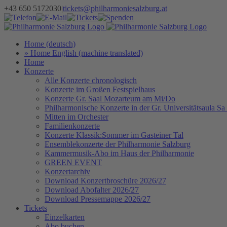
Zum
+43 650 5172030
|
tickets@philharmoniesalzburg.at
Inhalt
Facebook
YouTube
Instagram
Telefon
E-
Tickets
Spenden
Newsletter
springen
Mail
Home (deutsch)
» Home English (machine translated)
Home
Konzerte
Alle Konzerte chronologisch
Konzerte im Großen Festspielhaus
Konzerte Gr. Saal Mozarteum am Mi/Do
Philharmonische Konzerte in der Gr. Universitätsaula Sa
Mitten im Orchester
Familienkonzerte
Konzerte Klassik:Sommer im Gasteiner Tal
Ensemblekonzerte der Philharmonie Salzburg
Kammermusik-Abo im Haus der Philharmonie
GREEN EVENT
Konzertarchiv
Download Konzertbroschüre 2026/27
Download Abofalter 2026/27
Download Pressemappe 2026/27
Tickets
Einzelkarten
Abo buchen