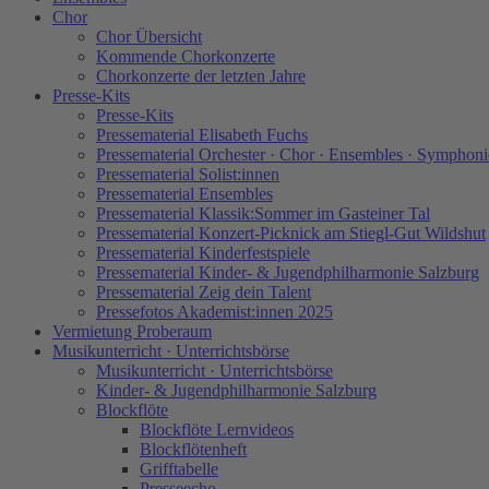
Chor
Chor Übersicht
Kommende Chorkonzerte
Chorkonzerte der letzten Jahre
Presse-Kits
Presse-Kits
Pressematerial Elisabeth Fuchs
Pressematerial Orchester · Chor · Ensembles · Symphoni
Pressematerial Solist:innen
Pressematerial Ensembles
Pressematerial Klassik:Sommer im Gasteiner Tal
Pressematerial Konzert-Picknick am Stiegl-Gut Wildshut
Pressematerial Kinderfestspiele
Pressematerial Kinder- & Jugendphilharmonie Salzburg
Pressematerial Zeig dein Talent
Pressefotos Akademist:innen 2025
Vermietung Proberaum
Musikunterricht · Unterrichtsbörse
Musikunterricht · Unterrichtsbörse
Kinder- & Jugendphilharmonie Salzburg
Blockflöte
Blockflöte Lernvideos
Blockflötenheft
Grifftabelle
Presseecho