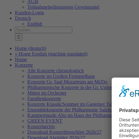
AGB
Teilnahmebedingungen Gewinnspiel
Kunden-Login
Deutsch
English
Suche
nach:
Home (deutsch)
» Home English (machine translated)
Home
Konzerte
Alle Konzerte chronologisch
Konzerte im Großen Festspielhaus
Konzerte Gr. Saal Mozarteum am Mi/Do
Philharmonische Konzerte in der Gr. Universitätsaula Sa
Mitten im Orchester
Familienkonzerte
Konzerte Klassik:Sommer im Gasteiner Tal
Ensemblekonzerte der Philharmonie Salzburg
Kammermusik-Abo im Haus der Philharmonie
GREEN EVENT
Konzertarchiv
Download Konzertbroschüre 2026/27
Download Abofalter 2026/27