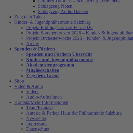
Drumset Tutorials – Schlagzeug Lernvideos
Schlagzeug Noten
Schlagzeug Audio Dateien
Zeig dein Talent
Kinder- & Jugendphilharmonie Salzburg
Projekt Frühlingskonzert Feb. 2026
Projekt Sommerkonzert 2026 – Kinder- & Jugendphilha
Projekt Orchesterwoche 2026 – Kinder- & Jugendphilha
Archiv
Spenden & Fördern
Spenden und Fördern Übersicht
Kinder und Jugendphilharmonie
Akademistenprogramm
Mitgliedschaften
Zeig dein Talent
Shop
Video & Audio
Videos
Audio-Aufnahmen
Kontakt/Mehr Informationen
Team/Kontakt
Anreise & Parken Haus der Philharmonie Salzburg
Newsletter
Impressum
Datenschutz