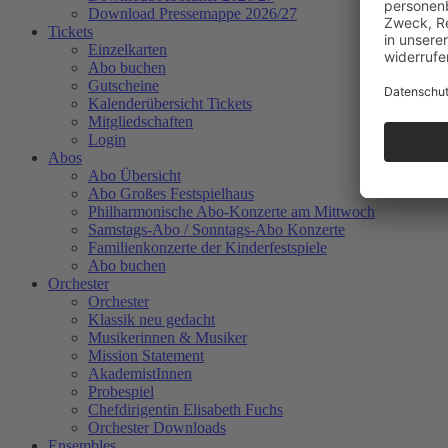
Download Pressemappe 2026/27
Tickets
Einzelkarten
Abo buchen
Gutscheine
Kalenderübersicht Tickets
Mitgliedschaften
Login
Abos
Abo Übersicht
Abo Großes Festspielhaus
Philharmonische Abo-Konzerte am Mittwoch
Samstags-Abo / Sonntags-Abo Konzerte
Familienkonzerte der Kinderfestspiele
Abo buchen
Orchester
Orchester
Klassik neu gedacht
Musikerinnen & Musiker
Mission Statement
AkademistInnen
Probespiel
Chefdirigentin Elisabeth Fuchs
Orchester Downloads
Ensembles