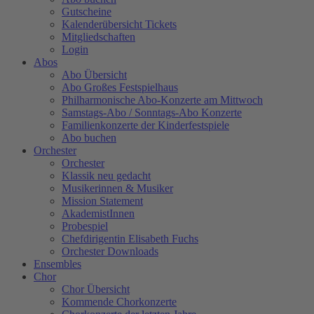
Gutscheine
Kalenderübersicht Tickets
Mitgliedschaften
Login
Abos
Abo Übersicht
Abo Großes Festspielhaus
Philharmonische Abo-Konzerte am Mittwoch
Samstags-Abo / Sonntags-Abo Konzerte
Familienkonzerte der Kinderfestspiele
Abo buchen
Orchester
Orchester
Klassik neu gedacht
Musikerinnen & Musiker
Mission Statement
AkademistInnen
Probespiel
Chefdirigentin Elisabeth Fuchs
Orchester Downloads
Ensembles
Chor
Chor Übersicht
Kommende Chorkonzerte