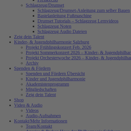
Schlagzeug/Drumset
Schlagzeug/Drumset-Anleitung zum selber Bauen
Bastelanleitung Fußmaschine
Drumset Tutorials – Schlagzeug Lernvideos
Schlagzeug Noten
Schlagzeug Audio Dateien
Zeig dein Talent
Kinder- & Jugendphilharmonie Salzburg
Projekt Frühlingskonzert Feb. 2026
Projekt Sommerkonzert 2026 – Kinder- & Jugendphilha
Projekt Orchesterwoche 2026 – Kinder- & Jugendphilha
Archiv
Spenden & Fördern
Spenden und Fördern Übersicht
Kinder und Jugendphilharmonie
Akademistenprogramm
Mitgliedschaften
Zeig dein Talent
Shop
Video & Audio
Videos
Audio-Aufnahmen
Kontakt/Mehr Informationen
Team/Kontakt