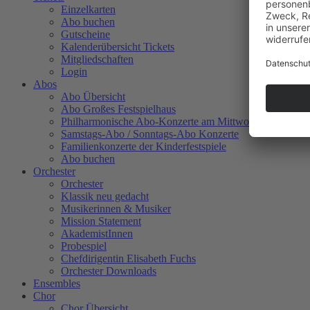
Einzelkarten
Abo buchen
Gutscheine
Kalenderübersicht Tickets
Mitgliedschaften
Login
Abos
Abo Übersicht
Abo Großes Festspielhaus
Philharmonische Abo-Konzerte am Mittwoch
Samstags-Abo / Sonntags-Abo Konzerte
Familienkonzerte der Kinderfestspiele
Abo buchen
Orchester
Orchester
Klassik neu gedacht
Musikerinnen & Musiker
Mission Statement
AkademistInnen
Probespiel
Chefdirigentin Elisabeth Fuchs
Orchester Downloads
Ensembles
Chor
Chor Übersicht