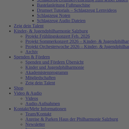
Bastelanleitung Fußmaschine
Drumset Tutorials – Schlagzeug Lernvideos
Schlagzeug Noten
Schlagzeug Audio Dateien
Zeig dein Talent
Kinder- & Jugendphilharmonie Salzburg
Projekt Frühlingskonzert Feb. 2026
Projekt Sommerkonzert 2026 – Kinder- & Jugendphilha
Projekt Orchesterwoche 2026 – Kinder- & Jugendphilha
Archiv
Spenden & Fördern
Spenden und Fördern Übersicht
Kinder und Jugendphilharmonie
Akademistenprogramm
Mitgliedschaften
Zeig dein Talent
Shop
Video & Audio
Videos
Audio-Aufnahmen
Kontakt/Mehr Informationen
Team/Kontakt
Anreise & Parken Haus der Philharmonie Salzburg
Newsletter