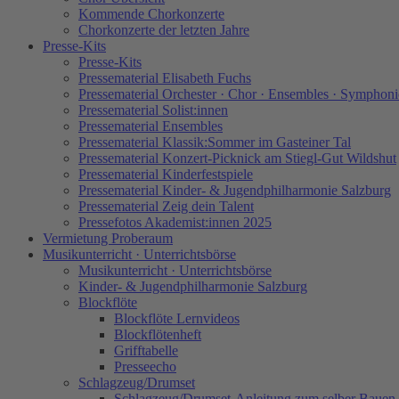
Kommende Chorkonzerte
Chorkonzerte der letzten Jahre
Presse-Kits
Presse-Kits
Pressematerial Elisabeth Fuchs
Pressematerial Orchester · Chor · Ensembles · Symphoni
Pressematerial Solist:innen
Pressematerial Ensembles
Pressematerial Klassik:Sommer im Gasteiner Tal
Pressematerial Konzert-Picknick am Stiegl-Gut Wildshut
Pressematerial Kinderfestspiele
Pressematerial Kinder- & Jugendphilharmonie Salzburg
Pressematerial Zeig dein Talent
Pressefotos Akademist:innen 2025
Vermietung Proberaum
Musikunterricht · Unterrichtsbörse
Musikunterricht · Unterrichtsbörse
Kinder- & Jugendphilharmonie Salzburg
Blockflöte
Blockflöte Lernvideos
Blockflötenheft
Grifftabelle
Presseecho
Schlagzeug/Drumset
Schlagzeug/Drumset-Anleitung zum selber Bauen