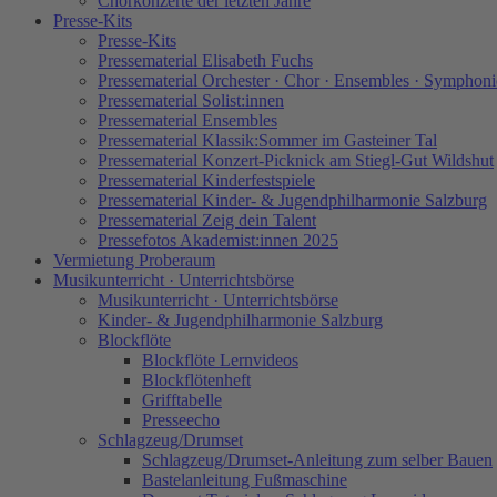
Chorkonzerte der letzten Jahre
Presse-Kits
Presse-Kits
Pressematerial Elisabeth Fuchs
Pressematerial Orchester · Chor · Ensembles · Symphoni
Pressematerial Solist:innen
Pressematerial Ensembles
Pressematerial Klassik:Sommer im Gasteiner Tal
Pressematerial Konzert-Picknick am Stiegl-Gut Wildshut
Pressematerial Kinderfestspiele
Pressematerial Kinder- & Jugendphilharmonie Salzburg
Pressematerial Zeig dein Talent
Pressefotos Akademist:innen 2025
Vermietung Proberaum
Musikunterricht · Unterrichtsbörse
Musikunterricht · Unterrichtsbörse
Kinder- & Jugendphilharmonie Salzburg
Blockflöte
Blockflöte Lernvideos
Blockflötenheft
Grifftabelle
Presseecho
Schlagzeug/Drumset
Schlagzeug/Drumset-Anleitung zum selber Bauen
Bastelanleitung Fußmaschine