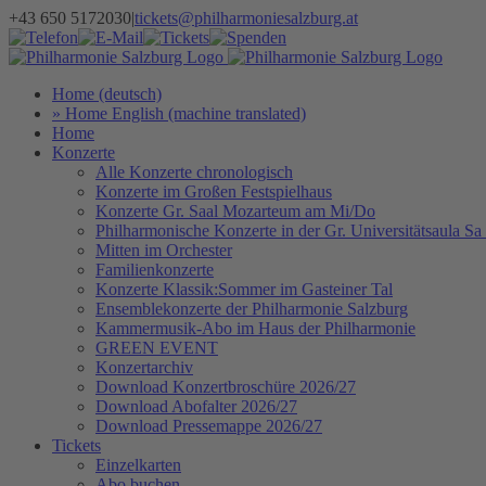
Zum
+43 650 5172030
|
tickets@philharmoniesalzburg.at
Inhalt
Facebook
YouTube
Instagram
Telefon
E-
Tickets
Spenden
Newsletter
springen
Mail
Home (deutsch)
» Home English (machine translated)
Home
Konzerte
Alle Konzerte chronologisch
Konzerte im Großen Festspielhaus
Konzerte Gr. Saal Mozarteum am Mi/Do
Philharmonische Konzerte in der Gr. Universitätsaula Sa
Mitten im Orchester
Familienkonzerte
Konzerte Klassik:Sommer im Gasteiner Tal
Ensemblekonzerte der Philharmonie Salzburg
Kammermusik-Abo im Haus der Philharmonie
GREEN EVENT
Konzertarchiv
Download Konzertbroschüre 2026/27
Download Abofalter 2026/27
Download Pressemappe 2026/27
Tickets
Einzelkarten
Abo buchen