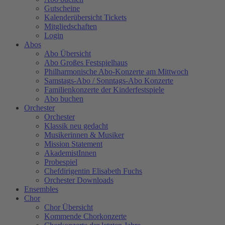
Gutscheine
Kalenderübersicht Tickets
Mitgliedschaften
Login
Abos
Abo Übersicht
Abo Großes Festspielhaus
Philharmonische Abo-Konzerte am Mittwoch
Samstags-Abo / Sonntags-Abo Konzerte
Familienkonzerte der Kinderfestspiele
Abo buchen
Orchester
Orchester
Klassik neu gedacht
Musikerinnen & Musiker
Mission Statement
AkademistInnen
Probespiel
Chefdirigentin Elisabeth Fuchs
Orchester Downloads
Ensembles
Chor
Chor Übersicht
Kommende Chorkonzerte