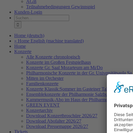
AGB
Teilnahmebedingungen Gewinnspiel
Kunden-Login
Suche
nach:
Home (deutsch)
» Home English (machine translated)
Home
Konzerte
Alle Konzerte chronologisch
Konzerte im Großen Festspielhaus
Konzerte Gr. Saal Mozarteum am Mi/Do
Philharmonische Konzerte in der Gr. Universitätsaula Sa
Mitten im Orchester
Familienkonzerte
Konzerte Klassik:Sommer im Gasteiner Tal
Ensemblekonzerte der Philharmonie Salzburg
Kammermusik-Abo im Haus der Philharmonie
GREEN EVENT
Konzertarchiv
Download Konzertbroschüre 2026/27
Download Abofalter 2026/27
Download Pressemappe 2026/27
Tickets