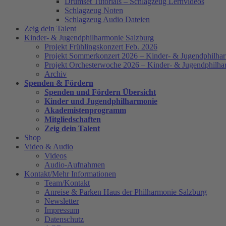
Drumset Tutorials – Schlagzeug Lernvideos
Schlagzeug Noten
Schlagzeug Audio Dateien
Zeig dein Talent
Kinder- & Jugendphilharmonie Salzburg
Projekt Frühlingskonzert Feb. 2026
Projekt Sommerkonzert 2026 – Kinder- & Jugendphilha
Projekt Orchesterwoche 2026 – Kinder- & Jugendphilha
Archiv
Spenden & Fördern
Spenden und Fördern Übersicht
Kinder und Jugendphilharmonie
Akademistenprogramm
Mitgliedschaften
Zeig dein Talent
Shop
Video & Audio
Videos
Audio-Aufnahmen
Kontakt/Mehr Informationen
Team/Kontakt
Anreise & Parken Haus der Philharmonie Salzburg
Newsletter
Impressum
Datenschutz