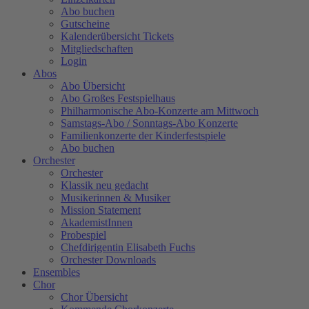
Abo buchen
Gutscheine
Kalenderübersicht Tickets
Mitgliedschaften
Login
Abos
Abo Übersicht
Abo Großes Festspielhaus
Philharmonische Abo-Konzerte am Mittwoch
Samstags-Abo / Sonntags-Abo Konzerte
Familienkonzerte der Kinderfestspiele
Abo buchen
Orchester
Orchester
Klassik neu gedacht
Musikerinnen & Musiker
Mission Statement
AkademistInnen
Probespiel
Chefdirigentin Elisabeth Fuchs
Orchester Downloads
Ensembles
Chor
Chor Übersicht