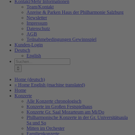
Kontakt/Mehr Informationen
Team/Kontakt
Anreise & Parken Haus der Philharmonie Salzburg
Newsletter
Impressum
Datenschutz
AGB
Teilnahmebedingungen Gewinnspiel
Kunden-Login
Deutsch
English
Suche
nach:
Home (deutsch)
» Home English (machine translated)
Home
Konzerte
Alle Konzerte chronologisch
Konzerte im Großen Festspielhaus
Konzerte Gr. Saal Mozarteum am Mi/Do
Philharmonische Konzerte in der Gr. Universitätsaula
Sa und So
Mitten im Orchester
Familienkonzerte