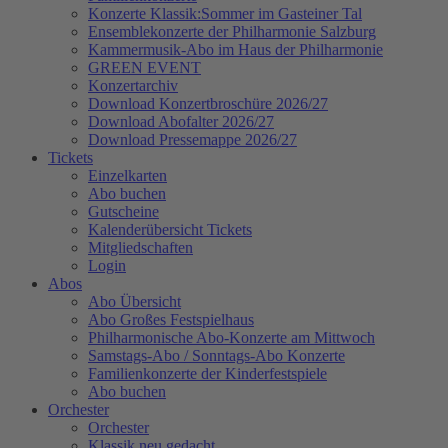
Konzerte Klassik:Sommer im Gasteiner Tal
Ensemblekonzerte der Philharmonie Salzburg
Kammermusik-Abo im Haus der Philharmonie
GREEN EVENT
Konzertarchiv
Download Konzertbroschüre 2026/27
Download Abofalter 2026/27
Download Pressemappe 2026/27
Tickets
Einzelkarten
Abo buchen
Gutscheine
Kalenderübersicht Tickets
Mitgliedschaften
Login
Abos
Abo Übersicht
Abo Großes Festspielhaus
Philharmonische Abo-Konzerte am Mittwoch
Samstags-Abo / Sonntags-Abo Konzerte
Familienkonzerte der Kinderfestspiele
Abo buchen
Orchester
Orchester
Klassik neu gedacht