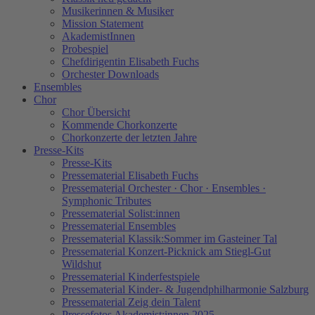
Musikerinnen & Musiker
Mission Statement
AkademistInnen
Probespiel
Chefdirigentin Elisabeth Fuchs
Orchester Downloads
Ensembles
Chor
Chor Übersicht
Kommende Chorkonzerte
Chorkonzerte der letzten Jahre
Presse-Kits
Presse-Kits
Pressematerial Elisabeth Fuchs
Pressematerial Orchester · Chor · Ensembles ·
Symphonic Tributes
Pressematerial Solist:innen
Pressematerial Ensembles
Pressematerial Klassik:Sommer im Gasteiner Tal
Pressematerial Konzert-Picknick am Stiegl-Gut
Wildshut
Pressematerial Kinderfestspiele
Pressematerial Kinder- & Jugendphilharmonie Salzburg
Pressematerial Zeig dein Talent
Pressefotos Akademist:innen 2025