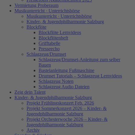
Vermietung Proberaum
Musikunterricht · Unterrichtsbörse
Musikunterricht · Unterrichtsbörse
Kinder- & Jugendphilharmonie Salzburg
Blockflöte
Blockflöte Lernvideos
Blockflötenheft
Grifftabelle
Presseecho
Schlagzeug/Drumset
Schlagzeug/Drumset-Anleitung zum selber
Bauen
Bastelanleitung Fußmaschine
Drumset Tutorials – Schlagzeug Lernvideos
Schlagzeug Noten
Schlagzeug Audio Dateien
Zeig dein Talent
Kinder- & Jugendphilharmonie Salzburg
Projekt Frühlingskonzert Feb. 2026
Projekt Sommerkonzert 2026 – Kinder- &
Jugendphilharmonie Salzburg
Projekt Orchesterwoche 2026 – Kinder- &
Jugendphilharmonie Salzburg
Archiv