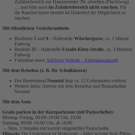
Zufahrtsbereich zur Hausnummer 39c abstellen (Fluchtweg)
… und bitte auch
im Zufahrtsbereich nicht rauchen.
Für
die Raucher:innen besteht im Hinterhof die Möglichkeit zu
rauchen.
Mit öffentlichen Verkehrsmitteln
Buslinien
5
und
9
– Haltestelle
Wäschergasse
, ca. 1 Minute
Fußweg
Buslinie
25
– Haltestelle
Erzabt-Klotz-Straße
, ca. 3 Minuten
Fußweg
Fahrpläne unter:
Salzburg Verkehr – Fahrplanauskunft
Mit dem Reisebus (z.
B. f
ü
r Schulklassen)
Der Busterminal
Nonntal
liegt ca. 12 Gehminuten entfernt
Weitere Infos: Anreise mit dem Reisebus und Busparkplatz
Nonntal
Mit dem Auto
Gratis parken in der Kurzparkzone (mit Parkscheibe):
Montag–Freitag, 09:00–19:00 Uhr, 19:00
Samstag, 09:00–16:00 Uhr, ab 16:00
→ Max. 3 Stunden mit korrekt eingestellter Parkscheibe
Hinweis:
Die Umgebung ist Wohnzone – daher wenige freie Plätze.