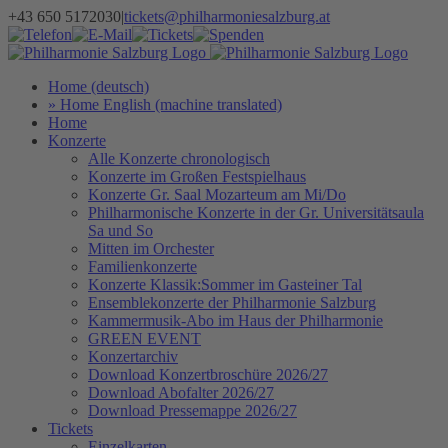
Zum
+43 650 5172030
|
tickets@philharmoniesalzburg.at
Inhalt
Facebook
YouTube
Instagram
Telefon
E-
Tickets
Spenden
Newsletter
springen
Mail
Home (deutsch)
» Home English (machine translated)
Home
Konzerte
Alle Konzerte chronologisch
Konzerte im Großen Festspielhaus
Konzerte Gr. Saal Mozarteum am Mi/Do
Philharmonische Konzerte in der Gr. Universitätsaula
Sa und So
Mitten im Orchester
Familienkonzerte
Konzerte Klassik:Sommer im Gasteiner Tal
Ensemblekonzerte der Philharmonie Salzburg
Kammermusik-Abo im Haus der Philharmonie
GREEN EVENT
Konzertarchiv
Download Konzertbroschüre 2026/27
Download Abofalter 2026/27
Download Pressemappe 2026/27
Tickets
Einzelkarten