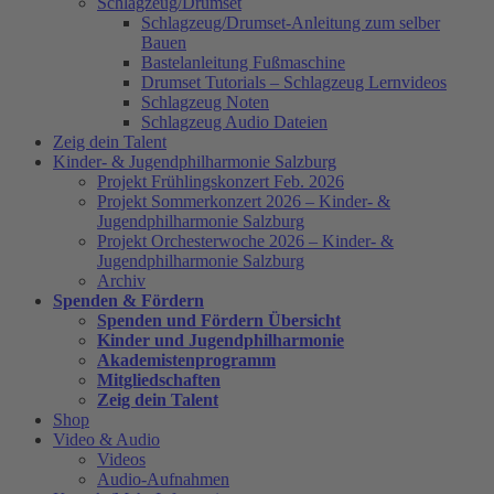
Schlagzeug/Drumset
Schlagzeug/Drumset-Anleitung zum selber
Bauen
Bastelanleitung Fußmaschine
Drumset Tutorials – Schlagzeug Lernvideos
Schlagzeug Noten
Schlagzeug Audio Dateien
Zeig dein Talent
Kinder- & Jugendphilharmonie Salzburg
Projekt Frühlingskonzert Feb. 2026
Projekt Sommerkonzert 2026 – Kinder- &
Jugendphilharmonie Salzburg
Projekt Orchesterwoche 2026 – Kinder- &
Jugendphilharmonie Salzburg
Archiv
Spenden & Fördern
Spenden und Fördern Übersicht
Kinder und Jugendphilharmonie
Akademistenprogramm
Mitgliedschaften
Zeig dein Talent
Shop
Video & Audio
Videos
Audio-Aufnahmen