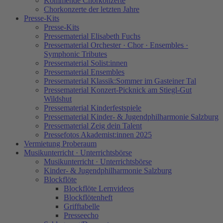
Kommende Chorkonzerte
Chorkonzerte der letzten Jahre
Presse-Kits
Presse-Kits
Pressematerial Elisabeth Fuchs
Pressematerial Orchester · Chor · Ensembles ·
Symphonic Tributes
Pressematerial Solist:innen
Pressematerial Ensembles
Pressematerial Klassik:Sommer im Gasteiner Tal
Pressematerial Konzert-Picknick am Stiegl-Gut
Wildshut
Pressematerial Kinderfestspiele
Pressematerial Kinder- & Jugendphilharmonie Salzburg
Pressematerial Zeig dein Talent
Pressefotos Akademist:innen 2025
Vermietung Proberaum
Musikunterricht · Unterrichtsbörse
Musikunterricht · Unterrichtsbörse
Kinder- & Jugendphilharmonie Salzburg
Blockflöte
Blockflöte Lernvideos
Blockflötenheft
Grifftabelle
Presseecho