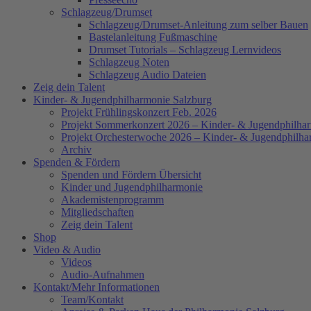
Schlagzeug/Drumset
Schlagzeug/Drumset-Anleitung zum selber Bauen
Bastelanleitung Fußmaschine
Drumset Tutorials – Schlagzeug Lernvideos
Schlagzeug Noten
Schlagzeug Audio Dateien
Zeig dein Talent
Kinder- & Jugendphilharmonie Salzburg
Projekt Frühlingskonzert Feb. 2026
Projekt Sommerkonzert 2026 – Kinder- & Jugendphilha
Projekt Orchesterwoche 2026 – Kinder- & Jugendphilha
Archiv
Spenden & Fördern
Spenden und Fördern Übersicht
Kinder und Jugendphilharmonie
Akademistenprogramm
Mitgliedschaften
Zeig dein Talent
Shop
Video & Audio
Videos
Audio-Aufnahmen
Kontakt/Mehr Informationen
Team/Kontakt