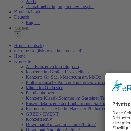
AGB
Teilnahmebedingungen Gewinnspiel
Kunden-Login
Deutsch
English
Suche
nach:
Home (deutsch)
» Home English (machine translated)
Home
Konzerte
Alle Konzerte chronologisch
Konzerte im Großen Festspielhaus
Konzerte Gr. Saal Mozarteum am Mi/Do
Philharmonische Konzerte in der Gr. Universitätsaula Sa
Mitten im Orchester
Familienkonzerte
Konzerte Klassik:Sommer im Gasteiner Tal
Ensemblekonzerte der Philharmonie Salzburg
Kammermusik-Abo im Haus der Philharmonie
GREEN EVENT
Konzertarchiv
Download Konzertbroschüre 2026/27
Download Abofalter 2026/27