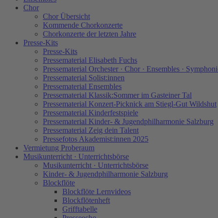
Chor
Chor Übersicht
Kommende Chorkonzerte
Chorkonzerte der letzten Jahre
Presse-Kits
Presse-Kits
Pressematerial Elisabeth Fuchs
Pressematerial Orchester · Chor · Ensembles · Symphoni
Pressematerial Solist:innen
Pressematerial Ensembles
Pressematerial Klassik:Sommer im Gasteiner Tal
Pressematerial Konzert-Picknick am Stiegl-Gut Wildshut
Pressematerial Kinderfestspiele
Pressematerial Kinder- & Jugendphilharmonie Salzburg
Pressematerial Zeig dein Talent
Pressefotos Akademist:innen 2025
Vermietung Proberaum
Musikunterricht · Unterrichtsbörse
Musikunterricht · Unterrichtsbörse
Kinder- & Jugendphilharmonie Salzburg
Blockflöte
Blockflöte Lernvideos
Blockflötenheft
Grifftabelle
Presseecho