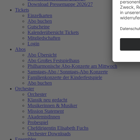
Download Pressemappe 2026/27
Tickets
Einzelkarten
Abo buchen
Gutscheine
Kalenderübersicht Tickets
Mitgliedschaften
Login
Abos
Abo Übersicht
Abo Großes Festspielhaus
Philharmonische Abo-Konzerte am Mittwoch
Samstags-Abo / Sonntags-Abo Konzerte
Familienkonzerte der Kinderfestspiele
Abo buchen
Orchester
Orchester
Klassik neu gedacht
Musikerinnen & Musiker
Mission Statement
AkademistInnen
Probespiel
Chefdirigentin Elisabeth Fuchs
Orchester Downloads
Ensembles