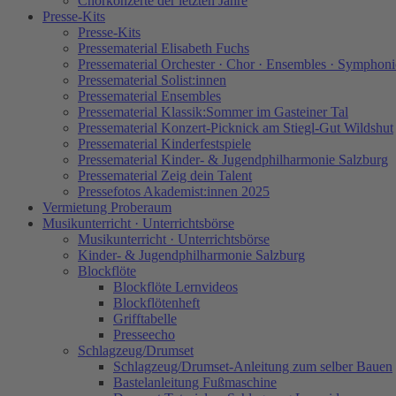
Chorkonzerte der letzten Jahre
Presse-Kits
Presse-Kits
Pressematerial Elisabeth Fuchs
Pressematerial Orchester · Chor · Ensembles · Symphoni
Pressematerial Solist:innen
Pressematerial Ensembles
Pressematerial Klassik:Sommer im Gasteiner Tal
Pressematerial Konzert-Picknick am Stiegl-Gut Wildshut
Pressematerial Kinderfestspiele
Pressematerial Kinder- & Jugendphilharmonie Salzburg
Pressematerial Zeig dein Talent
Pressefotos Akademist:innen 2025
Vermietung Proberaum
Musikunterricht · Unterrichtsbörse
Musikunterricht · Unterrichtsbörse
Kinder- & Jugendphilharmonie Salzburg
Blockflöte
Blockflöte Lernvideos
Blockflötenheft
Grifftabelle
Presseecho
Schlagzeug/Drumset
Schlagzeug/Drumset-Anleitung zum selber Bauen
Bastelanleitung Fußmaschine