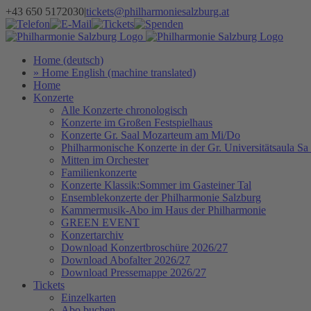
Zum
+43 650 5172030
|
tickets@philharmoniesalzburg.at
Inhalt
Facebook
YouTube
Instagram
Telefon
E-
Tickets
Spenden
Newsletter
springen
Mail
Home (deutsch)
» Home English (machine translated)
Home
Konzerte
Alle Konzerte chronologisch
Konzerte im Großen Festspielhaus
Konzerte Gr. Saal Mozarteum am Mi/Do
Philharmonische Konzerte in der Gr. Universitätsaula Sa
Mitten im Orchester
Familienkonzerte
Konzerte Klassik:Sommer im Gasteiner Tal
Ensemblekonzerte der Philharmonie Salzburg
Kammermusik-Abo im Haus der Philharmonie
GREEN EVENT
Konzertarchiv
Download Konzertbroschüre 2026/27
Download Abofalter 2026/27
Download Pressemappe 2026/27
Tickets
Einzelkarten
Abo buchen