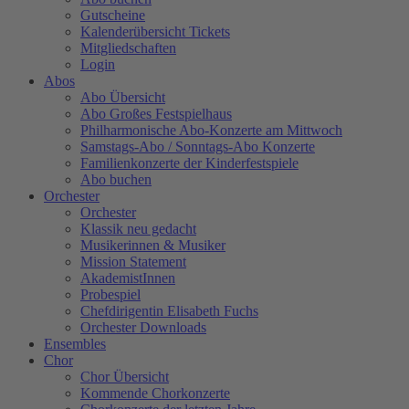
Gutscheine
Kalenderübersicht Tickets
Mitgliedschaften
Login
Abos
Abo Übersicht
Abo Großes Festspielhaus
Philharmonische Abo-Konzerte am Mittwoch
Samstags-Abo / Sonntags-Abo Konzerte
Familienkonzerte der Kinderfestspiele
Abo buchen
Orchester
Orchester
Klassik neu gedacht
Musikerinnen & Musiker
Mission Statement
AkademistInnen
Probespiel
Chefdirigentin Elisabeth Fuchs
Orchester Downloads
Ensembles
Chor
Chor Übersicht
Kommende Chorkonzerte