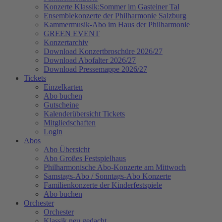
Konzerte Klassik:Sommer im Gasteiner Tal
Ensemblekonzerte der Philharmonie Salzburg
Kammermusik-Abo im Haus der Philharmonie
GREEN EVENT
Konzertarchiv
Download Konzertbroschüre 2026/27
Download Abofalter 2026/27
Download Pressemappe 2026/27
Tickets
Einzelkarten
Abo buchen
Gutscheine
Kalenderübersicht Tickets
Mitgliedschaften
Login
Abos
Abo Übersicht
Abo Großes Festspielhaus
Philharmonische Abo-Konzerte am Mittwoch
Samstags-Abo / Sonntags-Abo Konzerte
Familienkonzerte der Kinderfestspiele
Abo buchen
Orchester
Orchester
Klassik neu gedacht