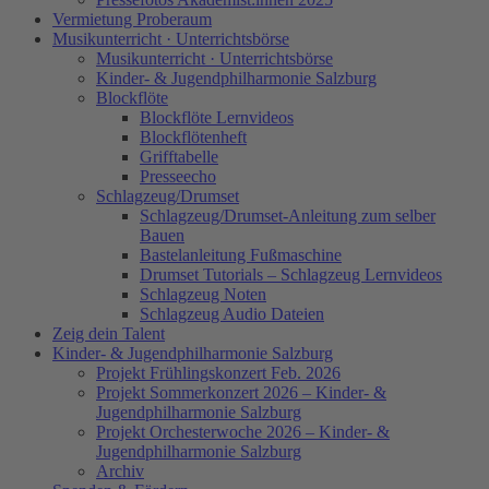
Vermietung Proberaum
Musikunterricht · Unterrichtsbörse
Musikunterricht · Unterrichtsbörse
Kinder- & Jugendphilharmonie Salzburg
Blockflöte
Blockflöte Lernvideos
Blockflötenheft
Grifftabelle
Presseecho
Schlagzeug/Drumset
Schlagzeug/Drumset-Anleitung zum selber
Bauen
Bastelanleitung Fußmaschine
Drumset Tutorials – Schlagzeug Lernvideos
Schlagzeug Noten
Schlagzeug Audio Dateien
Zeig dein Talent
Kinder- & Jugendphilharmonie Salzburg
Projekt Frühlingskonzert Feb. 2026
Projekt Sommerkonzert 2026 – Kinder- &
Jugendphilharmonie Salzburg
Projekt Orchesterwoche 2026 – Kinder- &
Jugendphilharmonie Salzburg
Archiv