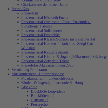
Kommende Chorkonzerte
Chorkonzerte der letzten Jahre
Presse-Kits
Presse-Kits
Pressematerial Elisabeth Fuchs
Pressematerial Orchester · Chor · Ensembles ·
Symphonic Tributes
Pressematerial Solist:innen
Pressematerial Ensembles
Pressematerial Klassik:Sommer im Gasteiner Tal
Pressematerial Konzert-Picknick am Stiegl-Gut
Wildshut
Pressematerial Kinderfestspiele
Pressematerial Kinder- & Jugendphilharmonie Salzburg
Pressematerial Zeig dein Talent
Pressefotos Akademist:innen 2025
Vermietung Proberaum
Musikunterricht · Unterrichtsbörse
Musikunterricht · Unterrichtsbörse
Kinder- & Jugendphilharmonie Salzburg
Blockflöte
Blockflöte Lernvideos
Blockflötenheft
Grifftabelle
Presseecho