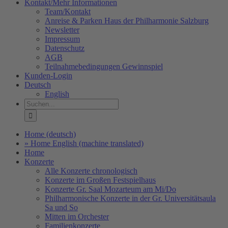
Kontakt/Mehr Informationen
Team/Kontakt
Anreise & Parken Haus der Philharmonie Salzburg
Newsletter
Impressum
Datenschutz
AGB
Teilnahmebedingungen Gewinnspiel
Kunden-Login
Deutsch
English
Suche
nach:
Home (deutsch)
» Home English (machine translated)
Home
Konzerte
Alle Konzerte chronologisch
Konzerte im Großen Festspielhaus
Konzerte Gr. Saal Mozarteum am Mi/Do
Philharmonische Konzerte in der Gr. Universitätsaula
Sa und So
Mitten im Orchester
Familienkonzerte