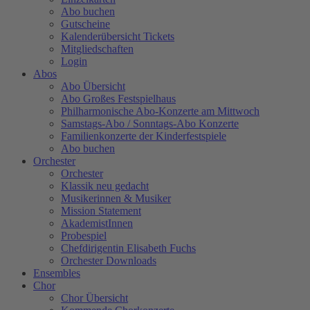
Abo buchen
Gutscheine
Kalenderübersicht Tickets
Mitgliedschaften
Login
Abos
Abo Übersicht
Abo Großes Festspielhaus
Philharmonische Abo-Konzerte am Mittwoch
Samstags-Abo / Sonntags-Abo Konzerte
Familienkonzerte der Kinderfestspiele
Abo buchen
Orchester
Orchester
Klassik neu gedacht
Musikerinnen & Musiker
Mission Statement
AkademistInnen
Probespiel
Chefdirigentin Elisabeth Fuchs
Orchester Downloads
Ensembles
Chor
Chor Übersicht