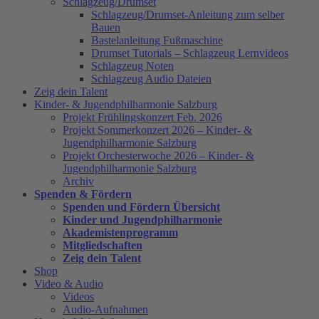
Schlagzeug/Drumset
Schlagzeug/Drumset-Anleitung zum selber
Bauen
Bastelanleitung Fußmaschine
Drumset Tutorials – Schlagzeug Lernvideos
Schlagzeug Noten
Schlagzeug Audio Dateien
Zeig dein Talent
Kinder- & Jugendphilharmonie Salzburg
Projekt Frühlingskonzert Feb. 2026
Projekt Sommerkonzert 2026 – Kinder- &
Jugendphilharmonie Salzburg
Projekt Orchesterwoche 2026 – Kinder- &
Jugendphilharmonie Salzburg
Archiv
Spenden & Fördern
Spenden und Fördern Übersicht
Kinder und Jugendphilharmonie
Akademistenprogramm
Mitgliedschaften
Zeig dein Talent
Shop
Video & Audio
Videos
Audio-Aufnahmen