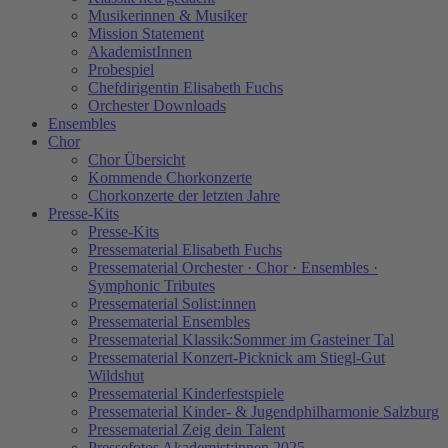
Musikerinnen & Musiker
Mission Statement
AkademistInnen
Probespiel
Chefdirigentin Elisabeth Fuchs
Orchester Downloads
Ensembles
Chor
Chor Übersicht
Kommende Chorkonzerte
Chorkonzerte der letzten Jahre
Presse-Kits
Presse-Kits
Pressematerial Elisabeth Fuchs
Pressematerial Orchester · Chor · Ensembles ·
Symphonic Tributes
Pressematerial Solist:innen
Pressematerial Ensembles
Pressematerial Klassik:Sommer im Gasteiner Tal
Pressematerial Konzert-Picknick am Stiegl-Gut
Wildshut
Pressematerial Kinderfestspiele
Pressematerial Kinder- & Jugendphilharmonie Salzburg
Pressematerial Zeig dein Talent
Pressefotos Akademist:innen 2025