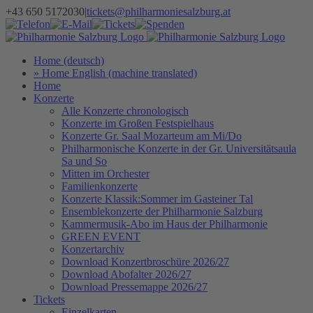
Zum
+43 650 5172030
|
tickets@philharmoniesalzburg.at
Inhalt
Facebook
YouTube
Instagram
Telefon
E-
Tickets
Spenden
Newsletter
springen
Mail
Home (deutsch)
» Home English (machine translated)
Home
Konzerte
Alle Konzerte chronologisch
Konzerte im Großen Festspielhaus
Konzerte Gr. Saal Mozarteum am Mi/Do
Philharmonische Konzerte in der Gr. Universitätsaula
Sa und So
Mitten im Orchester
Familienkonzerte
Konzerte Klassik:Sommer im Gasteiner Tal
Ensemblekonzerte der Philharmonie Salzburg
Kammermusik-Abo im Haus der Philharmonie
GREEN EVENT
Konzertarchiv
Download Konzertbroschüre 2026/27
Download Abofalter 2026/27
Download Pressemappe 2026/27
Tickets
Einzelkarten