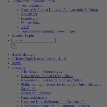
Kontakt/Mehr Informationen
Team/Kontakt
Anreise & Parken Haus der Philharmonie Salzburg
Newsletter
Impressum
Datenschutz
AGB
Teilnahmebedingungen Gewinnspiel
Kunden-Login
Suche
nach:
Home (deutsch)
» Home English (machine translated)
Home
Konzerte
Alle Konzerte chronologisch
Konzerte im Großen Festspielhaus
Konzerte Gr. Saal Mozarteum am Mi/Do
Philharmonische Konzerte in der Gr. Universitätsaula
Sa und So
Mitten im Orchester
Familienkonzerte
Konzerte Klassik:Sommer im Gasteiner Tal
Ensemblekonzerte der Philharmonie Salzburg