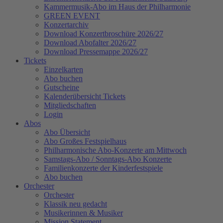
Kammermusik-Abo im Haus der Philharmonie
GREEN EVENT
Konzertarchiv
Download Konzertbroschüre 2026/27
Download Abofalter 2026/27
Download Pressemappe 2026/27
Tickets
Einzelkarten
Abo buchen
Gutscheine
Kalenderübersicht Tickets
Mitgliedschaften
Login
Abos
Abo Übersicht
Abo Großes Festspielhaus
Philharmonische Abo-Konzerte am Mittwoch
Samstags-Abo / Sonntags-Abo Konzerte
Familienkonzerte der Kinderfestspiele
Abo buchen
Orchester
Orchester
Klassik neu gedacht
Musikerinnen & Musiker
Mission Statement