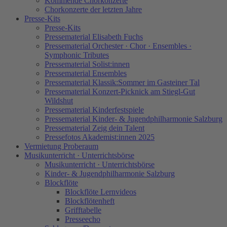
Kommende Chorkonzerte
Chorkonzerte der letzten Jahre
Presse-Kits
Presse-Kits
Pressematerial Elisabeth Fuchs
Pressematerial Orchester · Chor · Ensembles ·
Symphonic Tributes
Pressematerial Solist:innen
Pressematerial Ensembles
Pressematerial Klassik:Sommer im Gasteiner Tal
Pressematerial Konzert-Picknick am Stiegl-Gut
Wildshut
Pressematerial Kinderfestspiele
Pressematerial Kinder- & Jugendphilharmonie Salzburg
Pressematerial Zeig dein Talent
Pressefotos Akademist:innen 2025
Vermietung Proberaum
Musikunterricht · Unterrichtsbörse
Musikunterricht · Unterrichtsbörse
Kinder- & Jugendphilharmonie Salzburg
Blockflöte
Blockflöte Lernvideos
Blockflötenheft
Grifftabelle
Presseecho