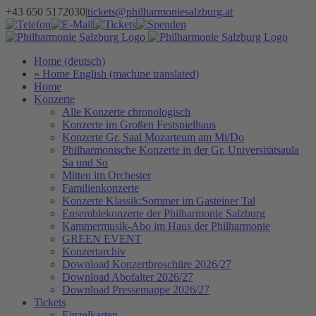
Zum
+43 650 5172030
|
tickets@philharmoniesalzburg.at
Inhalt
Facebook
YouTube
Instagram
Telefon
E-
Tickets
Spenden
Newsletter
springen
Mail
Home (deutsch)
» Home English (machine translated)
Home
Konzerte
Alle Konzerte chronologisch
Konzerte im Großen Festspielhaus
Konzerte Gr. Saal Mozarteum am Mi/Do
Philharmonische Konzerte in der Gr. Universitätsaula
Sa und So
Mitten im Orchester
Familienkonzerte
Konzerte Klassik:Sommer im Gasteiner Tal
Ensemblekonzerte der Philharmonie Salzburg
Kammermusik-Abo im Haus der Philharmonie
GREEN EVENT
Konzertarchiv
Download Konzertbroschüre 2026/27
Download Abofalter 2026/27
Download Pressemappe 2026/27
Tickets
Einzelkarten