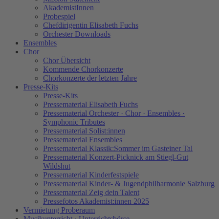
AkademistInnen
Probespiel
Chefdirigentin Elisabeth Fuchs
Orchester Downloads
Ensembles
Chor
Chor Übersicht
Kommende Chorkonzerte
Chorkonzerte der letzten Jahre
Presse-Kits
Presse-Kits
Pressematerial Elisabeth Fuchs
Pressematerial Orchester · Chor · Ensembles ·
Symphonic Tributes
Pressematerial Solist:innen
Pressematerial Ensembles
Pressematerial Klassik:Sommer im Gasteiner Tal
Pressematerial Konzert-Picknick am Stiegl-Gut
Wildshut
Pressematerial Kinderfestspiele
Pressematerial Kinder- & Jugendphilharmonie Salzburg
Pressematerial Zeig dein Talent
Pressefotos Akademist:innen 2025
Vermietung Proberaum
Musikunterricht · Unterrichtsbörse