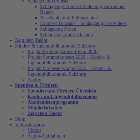
Schlagzeug/Drumset
Schlagzeug/Drumset-Anleitung zum selber
Bauen
Bastelanleitung Fußmaschine
Drumset Tutorials – Schlagzeug Lernvideos
Schlagzeug Noten
Schlagzeug Audio Dateien
Zeig dein Talent
Kinder- & Jugendphilharmonie Salzburg
Projekt Frühlingskonzert Feb. 2026
Projekt Sommerkonzert 2026 – Kinder- &
Jugendphilharmonie Salzburg
Projekt Orchesterwoche 2026 – Kinder- &
Jugendphilharmonie Salzburg
Archiv
Spenden & Fördern
Spenden und Fördern Übersicht
Kinder und Jugendphilharmonie
Akademistenprogramm
Mitgliedschaften
Zeig dein Talent
Shop
Video & Audio
Videos
Audio-Aufnahmen