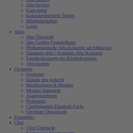
Abo buchen
Gutscheine
Kalenderübersicht Tickets
Mitgliedschaften
Login
Abos
Abo Übersicht
Abo Großes Festspielhaus
Philharmonische Abo-Konzerte am Mittwoch
Samstags-Abo / Sonntags-Abo Konzerte
Familienkonzerte der Kinderfestspiele
Abo buchen
Orchester
Orchester
Klassik neu gedacht
Musikerinnen & Musiker
Mission Statement
AkademistInnen
Probespiel
Chefdirigentin Elisabeth Fuchs
Orchester Downloads
Ensembles
Chor
Chor Übersicht