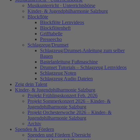
Musikunterricht · Unterrichtsbörse
Kinder- & Jugendphilharmonie Salzburg
Blockflöte
Blockflöte Lernvideos
Blockflötenheft
Grifftabelle
Presseecho
Schlagzeug/Drumset
Schlagzeug/Drumset-Anleitung zum selber
Bauen
Bastelanleitung Fußmaschine
Drumset Tutorials – Schlagzeug Lernvideos
Schlagzeug Noten
Schlagzeug Audio Dateien
Zeig dein Talent
Kinder- & Jugendphilharmonie Salzburg
Projekt Frühlingskonzert Feb. 2026
Projekt Sommerkonzert 2026 – Kinder- &
Jugendphilharmonie Salzburg
Projekt Orchesterwoche 2026 – Kinder- &
Jugendphilharmonie Salzburg
Archiv
Spenden & Fördern
Spenden und Fördern Übersicht