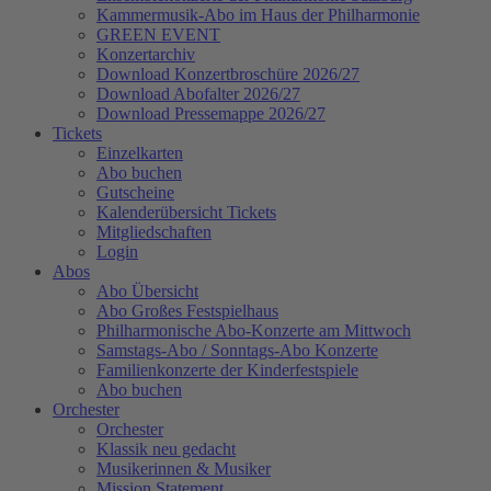
Kammermusik-Abo im Haus der Philharmonie
GREEN EVENT
Konzertarchiv
Download Konzertbroschüre 2026/27
Download Abofalter 2026/27
Download Pressemappe 2026/27
Tickets
Einzelkarten
Abo buchen
Gutscheine
Kalenderübersicht Tickets
Mitgliedschaften
Login
Abos
Abo Übersicht
Abo Großes Festspielhaus
Philharmonische Abo-Konzerte am Mittwoch
Samstags-Abo / Sonntags-Abo Konzerte
Familienkonzerte der Kinderfestspiele
Abo buchen
Orchester
Orchester
Klassik neu gedacht
Musikerinnen & Musiker
Mission Statement