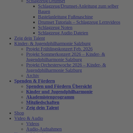
Schlagzeug/Drumset
Schlagzeug/Drumset-Anleitung zum selber
Bauen
Bastelanleitung Fußmaschine
Drumset Tutorials – Schlagzeug Lernvideos
Schlagzeug Noten
Schlagzeug Audio Dateien
Zeig dein Talent
Kinder- & Jugendphilharmonie Salzburg
Projekt Frühlingskonzert Feb. 2026
Projekt Sommerkonzert 2026 – Kinder- &
Jugendphilharmonie Salzburg
Projekt Orchesterwoche 2026 – Kinder- &
Jugendphilharmonie Salzburg
Archiv
Spenden & Fördern
Spenden und Fördern Übersicht
Kinder und Jugendphilharmonie
Akademistenprogramm
Mitgliedschaften
Zeig dein Talent
Shop
Video & Audio
Videos
Audio-Aufnahmen