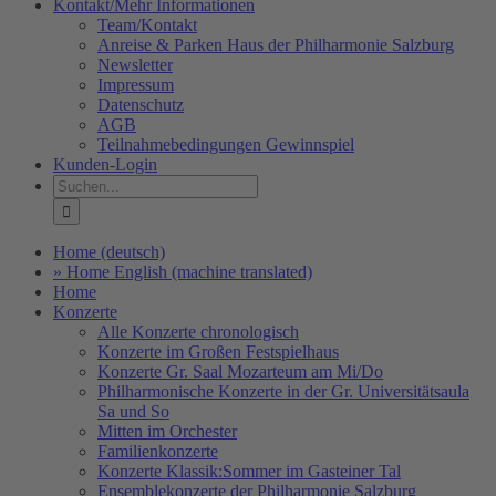
Kontakt/Mehr Informationen
Team/Kontakt
Anreise & Parken Haus der Philharmonie Salzburg
Newsletter
Impressum
Datenschutz
AGB
Teilnahmebedingungen Gewinnspiel
Kunden-Login
Suche
nach:
Home (deutsch)
» Home English (machine translated)
Home
Konzerte
Alle Konzerte chronologisch
Konzerte im Großen Festspielhaus
Konzerte Gr. Saal Mozarteum am Mi/Do
Philharmonische Konzerte in der Gr. Universitätsaula
Sa und So
Mitten im Orchester
Familienkonzerte
Konzerte Klassik:Sommer im Gasteiner Tal
Ensemblekonzerte der Philharmonie Salzburg