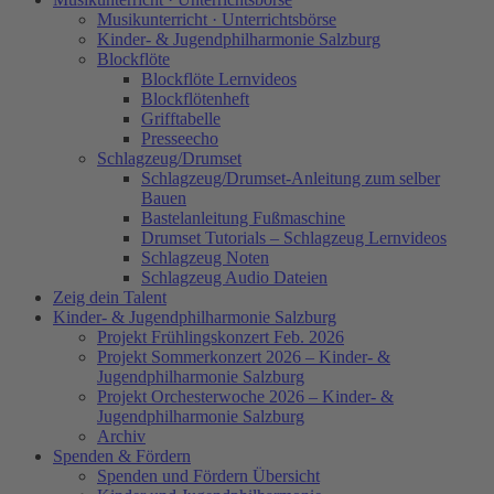
Musikunterricht · Unterrichtsbörse
Kinder- & Jugendphilharmonie Salzburg
Blockflöte
Blockflöte Lernvideos
Blockflötenheft
Grifftabelle
Presseecho
Schlagzeug/Drumset
Schlagzeug/Drumset-Anleitung zum selber
Bauen
Bastelanleitung Fußmaschine
Drumset Tutorials – Schlagzeug Lernvideos
Schlagzeug Noten
Schlagzeug Audio Dateien
Zeig dein Talent
Kinder- & Jugendphilharmonie Salzburg
Projekt Frühlingskonzert Feb. 2026
Projekt Sommerkonzert 2026 – Kinder- &
Jugendphilharmonie Salzburg
Projekt Orchesterwoche 2026 – Kinder- &
Jugendphilharmonie Salzburg
Archiv
Spenden & Fördern
Spenden und Fördern Übersicht