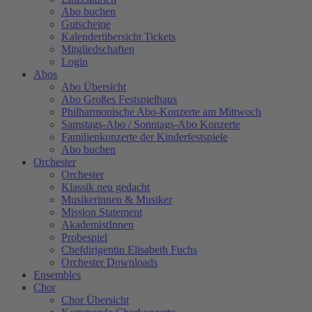
Abo buchen
Gutscheine
Kalenderübersicht Tickets
Mitgliedschaften
Login
Abos
Abo Übersicht
Abo Großes Festspielhaus
Philharmonische Abo-Konzerte am Mittwoch
Samstags-Abo / Sonntags-Abo Konzerte
Familienkonzerte der Kinderfestspiele
Abo buchen
Orchester
Orchester
Klassik neu gedacht
Musikerinnen & Musiker
Mission Statement
AkademistInnen
Probespiel
Chefdirigentin Elisabeth Fuchs
Orchester Downloads
Ensembles
Chor
Chor Übersicht