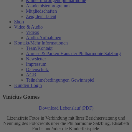
Kinder und Jugendphilharmonie
Akademistenprogramm
Mitgliedschaften
Zeig dein Talent
Shop
Video & Audio
Videos
Audio-Aufnahmen
Kontakt/Mehr Informationen
Team/Kontakt
Anreise & Parken Haus der Philharmonie Salzburg
Newsletter
Impressum
Datenschutz
AGB
Teilnahmebedingungen Gewinnspiel
Kunden-Login
Vinícius Gomes
Download Lebenslauf (PDF)
Lizenzfreie Fotos in Verbindung mit Ihrer Berichterstattung und
Nennung des Fotocredits über die Philharmonie Salzburg, Elisabeth
Fuchs und/oder die Kinderfestspiele.