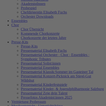
AkademistInnen
Probespiel
Chefdirigentin Elisabeth Fuchs
Orchester Downloads
Ensembles
Chor
Chor Übersicht
Kommende Chorkonzerte
Chorkonzerte der letzten Jahre
Presse-Kits
Presse-Kits
Pressematerial Elisabeth Fuchs
Pressematerial Orchester · Chor · Ensembles ·
Symphonic Tributes
Pressematerial Solist:innen
Pressematerial Ensembles
Pressematerial Klassik:Sommer im Gasteiner Tal
Pressematerial Konzert-Picknick am Stiegl-Gut
Wildshut
Pressematerial Kinderfestspiele
Pressematerial Kinder- & Jugendphilharmonie Salzburg
Pressematerial Zeig dein Talent
Pressefotos Akademist:innen 2025
Vermietung Proberaum
Musikunterricht · Unterrichtsbörse