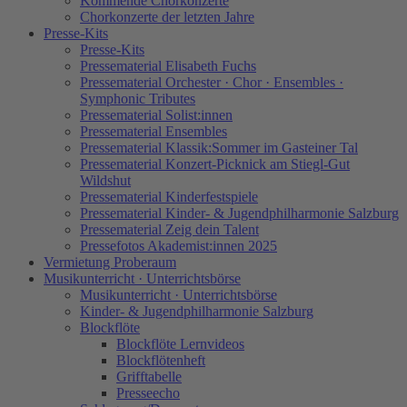
Kommende Chorkonzerte
Chorkonzerte der letzten Jahre
Presse-Kits
Presse-Kits
Pressematerial Elisabeth Fuchs
Pressematerial Orchester · Chor · Ensembles ·
Symphonic Tributes
Pressematerial Solist:innen
Pressematerial Ensembles
Pressematerial Klassik:Sommer im Gasteiner Tal
Pressematerial Konzert-Picknick am Stiegl-Gut
Wildshut
Pressematerial Kinderfestspiele
Pressematerial Kinder- & Jugendphilharmonie Salzburg
Pressematerial Zeig dein Talent
Pressefotos Akademist:innen 2025
Vermietung Proberaum
Musikunterricht · Unterrichtsbörse
Musikunterricht · Unterrichtsbörse
Kinder- & Jugendphilharmonie Salzburg
Blockflöte
Blockflöte Lernvideos
Blockflötenheft
Grifftabelle
Presseecho