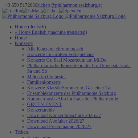
Zum
+43 650 5172030
|
tickets@philharmoniesalzburg.at
Inhalt
Facebook
YouTube
Instagram
Telefon
E-
Tickets
Spenden
Newsletter
springen
Mail
Home (deutsch)
» Home English (machine translated)
Home
Konzerte
Alle Konzerte chronologisch
Konzerte im Großen Festspielhaus
Konzerte Gr. Saal Mozarteum am Mi/Do
Philharmonische Konzerte in der Gr. Universitätsaula
Sa und So
Mitten im Orchester
Familienkonzerte
Konzerte Klassik:Sommer im Gasteiner Tal
Ensemblekonzerte der Philharmonie Salzburg
Kammermusik-Abo im Haus der Philharmonie
GREEN EVENT
Konzertarchiv
Download Konzertbroschüre 2026/27
Download Abofalter 2026/27
Download Pressemappe 2026/27
Tickets
Einzelkarten