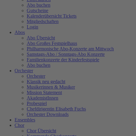
Abo buchen
Gutscheine
Kalenderübersicht Tickets
Mitgliedschaften
Login
Abos
Abo Übersicht
Abo Großes Festspielhaus
Philharmonische Abo-Konzerte am Mittwoch
Samstags-Abo / Sonntags-Abo Konzerte
Familienkonzerte der Kinderfestspiele
Abo buchen
Orchester
Orchester
Klassik neu gedacht
Musikerinnen & Musiker
Mission Statement
AkademistInnen
Probespiel
Chefdirigentin Elisabeth Fuchs
Orchester Downloads
Ensembles
Chor
Chor Übersicht