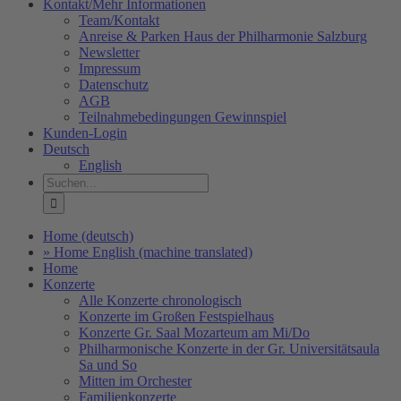
Kontakt/Mehr Informationen
Team/Kontakt
Anreise & Parken Haus der Philharmonie Salzburg
Newsletter
Impressum
Datenschutz
AGB
Teilnahmebedingungen Gewinnspiel
Kunden-Login
Deutsch
English
Suche
nach:
Home (deutsch)
» Home English (machine translated)
Home
Konzerte
Alle Konzerte chronologisch
Konzerte im Großen Festspielhaus
Konzerte Gr. Saal Mozarteum am Mi/Do
Philharmonische Konzerte in der Gr. Universitätsaula
Sa und So
Mitten im Orchester
Familienkonzerte