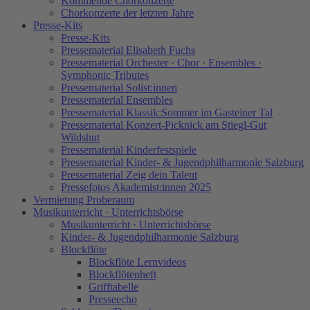
Kommende Chorkonzerte
Chorkonzerte der letzten Jahre
Presse-Kits
Presse-Kits
Pressematerial Elisabeth Fuchs
Pressematerial Orchester · Chor · Ensembles ·
Symphonic Tributes
Pressematerial Solist:innen
Pressematerial Ensembles
Pressematerial Klassik:Sommer im Gasteiner Tal
Pressematerial Konzert-Picknick am Stiegl-Gut
Wildshut
Pressematerial Kinderfestspiele
Pressematerial Kinder- & Jugendphilharmonie Salzburg
Pressematerial Zeig dein Talent
Pressefotos Akademist:innen 2025
Vermietung Proberaum
Musikunterricht · Unterrichtsbörse
Musikunterricht · Unterrichtsbörse
Kinder- & Jugendphilharmonie Salzburg
Blockflöte
Blockflöte Lernvideos
Blockflötenheft
Grifftabelle
Presseecho