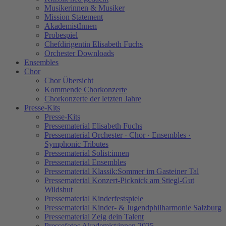
Musikerinnen & Musiker
Mission Statement
AkademistInnen
Probespiel
Chefdirigentin Elisabeth Fuchs
Orchester Downloads
Ensembles
Chor
Chor Übersicht
Kommende Chorkonzerte
Chorkonzerte der letzten Jahre
Presse-Kits
Presse-Kits
Pressematerial Elisabeth Fuchs
Pressematerial Orchester · Chor · Ensembles ·
Symphonic Tributes
Pressematerial Solist:innen
Pressematerial Ensembles
Pressematerial Klassik:Sommer im Gasteiner Tal
Pressematerial Konzert-Picknick am Stiegl-Gut
Wildshut
Pressematerial Kinderfestspiele
Pressematerial Kinder- & Jugendphilharmonie Salzburg
Pressematerial Zeig dein Talent
Pressefotos Akademist:innen 2025