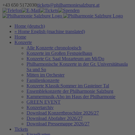
Zum
+43 650 5172030
|
tickets@philharmoniesalzburg.at
Inhalt
Facebook
YouTube
Instagram
Telefon
E-
Tickets
Spenden
Newsletter
springen
Mail
Home (deutsch)
» Home English (machine translated)
Home
Konzerte
Alle Konzerte chronologisch
Konzerte im Großen Festspielhaus
Konzerte Gr. Saal Mozarteum am Mi/Do
Philharmonische Konzerte in der Gr. Universitätsaula
Sa und So
Mitten im Orchester
Familienkonzerte
Konzerte Klassik:Sommer im Gasteiner Tal
Ensemblekonzerte der Philharmonie Salzburg
Kammermusik-Abo im Haus der Philharmonie
GREEN EVENT
Konzertarchiv
Download Konzertbroschüre 2026/27
Download Abofalter 2026/27
Download Pressemappe 2026/27
Tickets
Einzelkarten