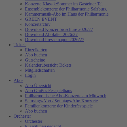
Konzerte Klassik:Sommer im Gasteiner Tal
Ensemblekonzerte der Philharmonie Salzburg
Kammermusik-Abo im Haus der Philharmonie
GREEN EVENT
Konzertarchiv
Download Konzertbroschüre 2026/27
Download Abofalter 2026/27
Download Pressemappe 2026/27
Tickets
Einzelkarten
Abo buchen
Gutscheine
Kalenderübersicht Tickets
Mitgliedschaften
Login
Abos
Abo Übersicht
Abo Großes Festspielhaus
Philharmonische Abo-Konzerte am Mittwoch
Samstags-Abo / Sonntags-Abo Konzerte
Familienkonzerte der Kinderfestspiele
Abo buchen
Orchester
Orchester
Klassik neu gedacht