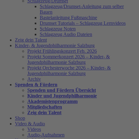
Schlagzeug/Drumset
Schlagzeug/Drumset-Anleitung zum selber
Bauen
Bastelanleitung Fußmaschine
Drumset Tutorials – Schlagzeug Lernvideos
Schlagzeug Noten
Schlagzeug Audio Dateien
Zeig dein Talent
Kinder- & Jugendphilharmonie Salzburg
Projekt Frühlingskonzert Feb. 2026
Projekt Sommerkonzert 2026 – Kinder- &
Jugendphilharmonie Salzburg
Projekt Orchesterwoche 2026 – Kinder- &
Jugendphilharmonie Salzburg
Archiv
Spenden & Fördern
Spenden und Fördern Übersicht
Kinder und Jugendphilharmonie
Akademistenprogramm
Mitgliedschaften
Zeig dein Talent
Shop
Video & Audio
Videos
Audio-Aufnahmen