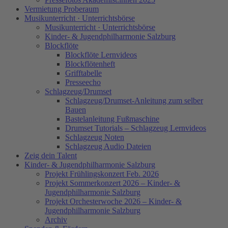
Vermietung Proberaum
Musikunterricht · Unterrichtsbörse
Musikunterricht · Unterrichtsbörse
Kinder- & Jugendphilharmonie Salzburg
Blockflöte
Blockflöte Lernvideos
Blockflötenheft
Grifftabelle
Presseecho
Schlagzeug/Drumset
Schlagzeug/Drumset-Anleitung zum selber
Bauen
Bastelanleitung Fußmaschine
Drumset Tutorials – Schlagzeug Lernvideos
Schlagzeug Noten
Schlagzeug Audio Dateien
Zeig dein Talent
Kinder- & Jugendphilharmonie Salzburg
Projekt Frühlingskonzert Feb. 2026
Projekt Sommerkonzert 2026 – Kinder- &
Jugendphilharmonie Salzburg
Projekt Orchesterwoche 2026 – Kinder- &
Jugendphilharmonie Salzburg
Archiv