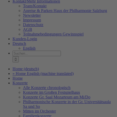
Kontakt/Mehr Informationen
Team/Kontakt
Anreise & Parken Haus der Philharmonie Salzburg
Newsletter
Impressum
Datenschutz
AGB
Teilnahmebedingungen Gewinnspiel
Kunden-Login
Deutsch
English
Suche
nach:
Home (deutsch)
» Home English (machine translated)
Home
Konzerte
Alle Konzerte chronologisch
Konzerte im Großen Festspielhaus
Konzerte Gr. Saal Mozarteum am Mi/Do
Philharmonische Konzerte in der Gr. Universitätsaula
Sa und So
Mitten im Orchester
Familienkonzerte