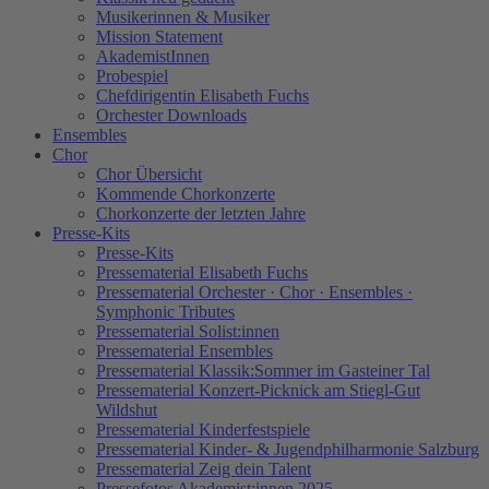
Musikerinnen & Musiker
Mission Statement
AkademistInnen
Probespiel
Chefdirigentin Elisabeth Fuchs
Orchester Downloads
Ensembles
Chor
Chor Übersicht
Kommende Chorkonzerte
Chorkonzerte der letzten Jahre
Presse-Kits
Presse-Kits
Pressematerial Elisabeth Fuchs
Pressematerial Orchester · Chor · Ensembles ·
Symphonic Tributes
Pressematerial Solist:innen
Pressematerial Ensembles
Pressematerial Klassik:Sommer im Gasteiner Tal
Pressematerial Konzert-Picknick am Stiegl-Gut
Wildshut
Pressematerial Kinderfestspiele
Pressematerial Kinder- & Jugendphilharmonie Salzburg
Pressematerial Zeig dein Talent
Pressefotos Akademist:innen 2025