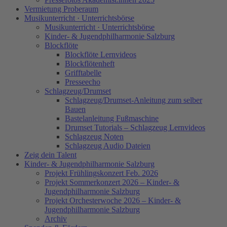
Vermietung Proberaum
Musikunterricht · Unterrichtsbörse
Musikunterricht · Unterrichtsbörse
Kinder- & Jugendphilharmonie Salzburg
Blockflöte
Blockflöte Lernvideos
Blockflötenheft
Grifftabelle
Presseecho
Schlagzeug/Drumset
Schlagzeug/Drumset-Anleitung zum selber
Bauen
Bastelanleitung Fußmaschine
Drumset Tutorials – Schlagzeug Lernvideos
Schlagzeug Noten
Schlagzeug Audio Dateien
Zeig dein Talent
Kinder- & Jugendphilharmonie Salzburg
Projekt Frühlingskonzert Feb. 2026
Projekt Sommerkonzert 2026 – Kinder- &
Jugendphilharmonie Salzburg
Projekt Orchesterwoche 2026 – Kinder- &
Jugendphilharmonie Salzburg
Archiv