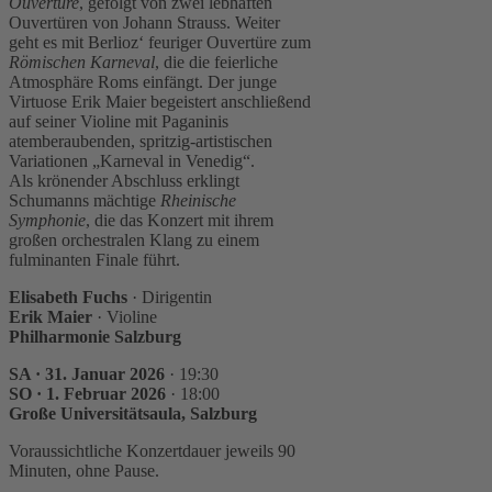
Ouvertüre
, gefolgt von zwei lebhaften
Ouvertüren von Johann Strauss. Weiter
geht es mit Berlioz‘ feuriger Ouvertüre zum
Römischen Karneval
, die die feierliche
Atmosphäre Roms einfängt. Der junge
Virtuose Erik Maier begeistert anschließend
auf seiner Violine mit Paganinis
atemberaubenden, spritzig-artistischen
Variationen „Karneval in Venedig“.
Als krönender Abschluss erklingt
Schumanns mächtige
Rheinische
Symphonie
, die das Konzert mit ihrem
großen orchestralen Klang zu einem
fulminanten Finale führt.
Elisabeth Fuchs
· Dirigentin
Erik Maier
· Violine
Philharmonie Salzburg
SA · 31. Januar 2026
· 19:30
SO · 1. Februar 2026
· 18:00
Große Universitätsaula, Salzburg
Voraussichtliche Konzertdauer jeweils 90
Minuten, ohne Pause.