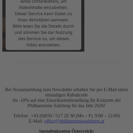
eines Drittanbieters, um
Videoinhalte einzubetten.
Dieser Service kann Daten zu
Ihren Aktivitäten sammeln.
Bitte lesen Sie die Details durch
und stimmen Sie der Nutzung
des Service zu, um dieses
Video anzusehen.
Mehr Informationen
Abonnieren Sie unseren Newsletter
Akzeptieren
powered by
Usercentrics
Bei Neuanmeldung zum Newsletter erhalten Sie per E-Mail einen
Consent Management Platform
einmaligen Rabattcode
&
eRecht24
für -10% auf eine Einzelkartenbestellung für Konzerte der
Philharmonie Salzburg für das Jahr 2026!
Telefon: +43 (0)650 / 517 20 30 (Mo – Fr, 9:00 – 12:00)
E-Mail:
office@philharmoniesalzburg.at
Spendenkonten Österreich: