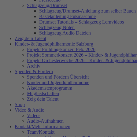
Schlagzeug/Drumset
Schlagzeug/Drumset-Anleitung zum selber Bauen
Bastelanleitung Fußmaschine
Drumset Tutorials – Schlagzeug Lernvideos
Schlagzeug Noten
Schlagzeug Audio Dateien
Zeig dein Talent
Kinder- & Jugendphilharmonie Salzburg
Projekt Frühlingskonzert Feb. 2026
Projekt Sommerkonzert 2026 – Kinder- & Jugendphilha
Projekt Orchesterwoche 2026 – Kinder- & Jugendphilha
Archiv
Spenden & Fördern
Spenden und Fördern Übersicht
Kinder und Jugendphilharmonie
Akademistenprogramm
Mitgliedschaften
Zeig dein Talent
Shop
Video & Audio
Videos
Audio-Aufnahmen
Kontakt/Mehr Informationen
Team/Kontakt