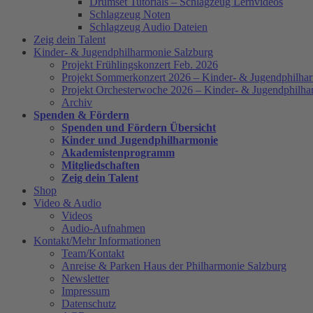
Drumset Tutorials – Schlagzeug Lernvideos
Schlagzeug Noten
Schlagzeug Audio Dateien
Zeig dein Talent
Kinder- & Jugendphilharmonie Salzburg
Projekt Frühlingskonzert Feb. 2026
Projekt Sommerkonzert 2026 – Kinder- & Jugendphilha
Projekt Orchesterwoche 2026 – Kinder- & Jugendphilha
Archiv
Spenden & Fördern
Spenden und Fördern Übersicht
Kinder und Jugendphilharmonie
Akademistenprogramm
Mitgliedschaften
Zeig dein Talent
Shop
Video & Audio
Videos
Audio-Aufnahmen
Kontakt/Mehr Informationen
Team/Kontakt
Anreise & Parken Haus der Philharmonie Salzburg
Newsletter
Impressum
Datenschutz