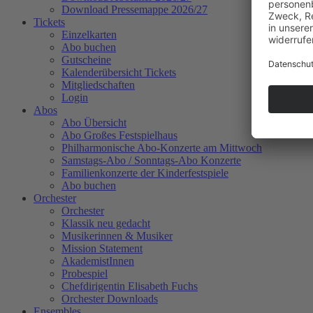
Download Pressemappe 2026/27
Tickets
Einzelkarten
Abo buchen
Gutscheine
Kalenderübersicht Tickets
Mitgliedschaften
Login
Abos
Abo Übersicht
Abo Großes Festspielhaus
Philharmonische Abo-Konzerte am Mittwoch
Samstags-Abo / Sonntags-Abo Konzerte
Familienkonzerte der Kinderfestspiele
Abo buchen
Orchester
Orchester
Klassik neu gedacht
Musikerinnen & Musiker
Mission Statement
AkademistInnen
Probespiel
Chefdirigentin Elisabeth Fuchs
Orchester Downloads
Ensembles