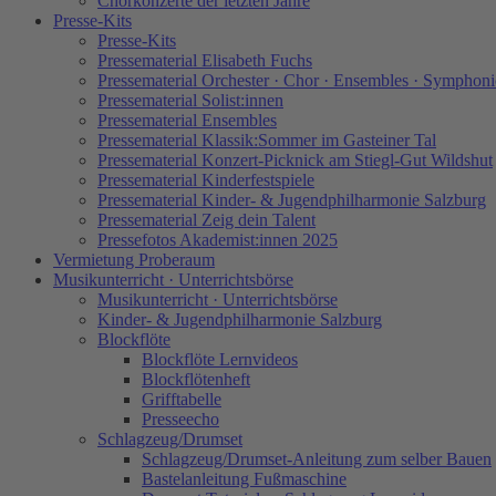
Chorkonzerte der letzten Jahre
Presse-Kits
Presse-Kits
Pressematerial Elisabeth Fuchs
Pressematerial Orchester · Chor · Ensembles · Symphoni
Pressematerial Solist:innen
Pressematerial Ensembles
Pressematerial Klassik:Sommer im Gasteiner Tal
Pressematerial Konzert-Picknick am Stiegl-Gut Wildshut
Pressematerial Kinderfestspiele
Pressematerial Kinder- & Jugendphilharmonie Salzburg
Pressematerial Zeig dein Talent
Pressefotos Akademist:innen 2025
Vermietung Proberaum
Musikunterricht · Unterrichtsbörse
Musikunterricht · Unterrichtsbörse
Kinder- & Jugendphilharmonie Salzburg
Blockflöte
Blockflöte Lernvideos
Blockflötenheft
Grifftabelle
Presseecho
Schlagzeug/Drumset
Schlagzeug/Drumset-Anleitung zum selber Bauen
Bastelanleitung Fußmaschine