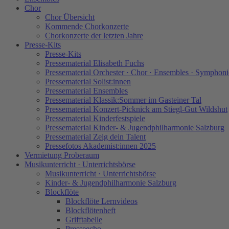
Chor
Chor Übersicht
Kommende Chorkonzerte
Chorkonzerte der letzten Jahre
Presse-Kits
Presse-Kits
Pressematerial Elisabeth Fuchs
Pressematerial Orchester · Chor · Ensembles · Symphoni
Pressematerial Solist:innen
Pressematerial Ensembles
Pressematerial Klassik:Sommer im Gasteiner Tal
Pressematerial Konzert-Picknick am Stiegl-Gut Wildshut
Pressematerial Kinderfestspiele
Pressematerial Kinder- & Jugendphilharmonie Salzburg
Pressematerial Zeig dein Talent
Pressefotos Akademist:innen 2025
Vermietung Proberaum
Musikunterricht · Unterrichtsbörse
Musikunterricht · Unterrichtsbörse
Kinder- & Jugendphilharmonie Salzburg
Blockflöte
Blockflöte Lernvideos
Blockflötenheft
Grifftabelle
Presseecho