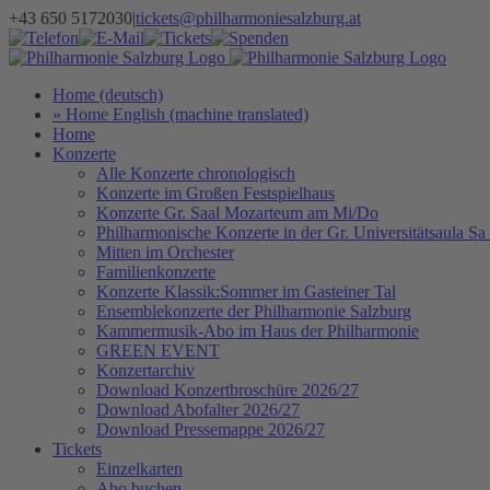
Zum
+43 650 5172030
|
tickets@philharmoniesalzburg.at
Inhalt
Facebook
YouTube
Instagram
Telefon
E-
Tickets
Spenden
Newsletter
springen
Mail
Home (deutsch)
» Home English (machine translated)
Home
Konzerte
Alle Konzerte chronologisch
Konzerte im Großen Festspielhaus
Konzerte Gr. Saal Mozarteum am Mi/Do
Philharmonische Konzerte in der Gr. Universitätsaula Sa
Mitten im Orchester
Familienkonzerte
Konzerte Klassik:Sommer im Gasteiner Tal
Ensemblekonzerte der Philharmonie Salzburg
Kammermusik-Abo im Haus der Philharmonie
GREEN EVENT
Konzertarchiv
Download Konzertbroschüre 2026/27
Download Abofalter 2026/27
Download Pressemappe 2026/27
Tickets
Einzelkarten
Abo buchen