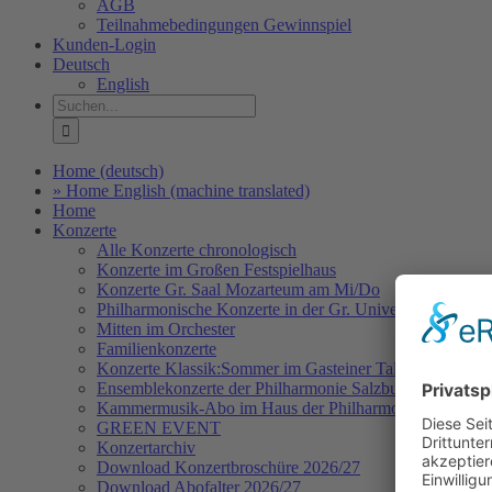
AGB
Teilnahmebedingungen Gewinnspiel
Kunden-Login
Deutsch
English
Suche
nach:
Home (deutsch)
» Home English (machine translated)
Home
Konzerte
Alle Konzerte chronologisch
Konzerte im Großen Festspielhaus
Konzerte Gr. Saal Mozarteum am Mi/Do
Philharmonische Konzerte in der Gr. Universitätsaula Sa
Mitten im Orchester
Familienkonzerte
Konzerte Klassik:Sommer im Gasteiner Tal
Ensemblekonzerte der Philharmonie Salzburg
Kammermusik-Abo im Haus der Philharmonie
GREEN EVENT
Konzertarchiv
Download Konzertbroschüre 2026/27
Download Abofalter 2026/27