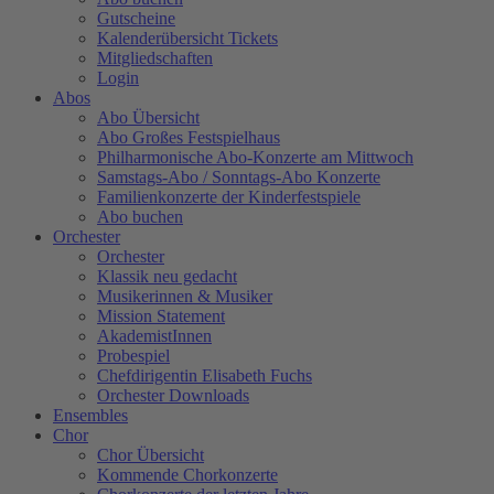
Gutscheine
Kalenderübersicht Tickets
Mitgliedschaften
Login
Abos
Abo Übersicht
Abo Großes Festspielhaus
Philharmonische Abo-Konzerte am Mittwoch
Samstags-Abo / Sonntags-Abo Konzerte
Familienkonzerte der Kinderfestspiele
Abo buchen
Orchester
Orchester
Klassik neu gedacht
Musikerinnen & Musiker
Mission Statement
AkademistInnen
Probespiel
Chefdirigentin Elisabeth Fuchs
Orchester Downloads
Ensembles
Chor
Chor Übersicht
Kommende Chorkonzerte