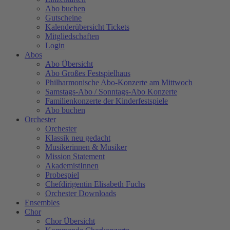
Abo buchen
Gutscheine
Kalenderübersicht Tickets
Mitgliedschaften
Login
Abos
Abo Übersicht
Abo Großes Festspielhaus
Philharmonische Abo-Konzerte am Mittwoch
Samstags-Abo / Sonntags-Abo Konzerte
Familienkonzerte der Kinderfestspiele
Abo buchen
Orchester
Orchester
Klassik neu gedacht
Musikerinnen & Musiker
Mission Statement
AkademistInnen
Probespiel
Chefdirigentin Elisabeth Fuchs
Orchester Downloads
Ensembles
Chor
Chor Übersicht