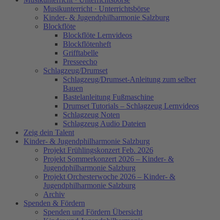
Musikunterricht · Unterrichtsbörse
Kinder- & Jugendphilharmonie Salzburg
Blockflöte
Blockflöte Lernvideos
Blockflötenheft
Grifftabelle
Presseecho
Schlagzeug/Drumset
Schlagzeug/Drumset-Anleitung zum selber
Bauen
Bastelanleitung Fußmaschine
Drumset Tutorials – Schlagzeug Lernvideos
Schlagzeug Noten
Schlagzeug Audio Dateien
Zeig dein Talent
Kinder- & Jugendphilharmonie Salzburg
Projekt Frühlingskonzert Feb. 2026
Projekt Sommerkonzert 2026 – Kinder- &
Jugendphilharmonie Salzburg
Projekt Orchesterwoche 2026 – Kinder- &
Jugendphilharmonie Salzburg
Archiv
Spenden & Fördern
Spenden und Fördern Übersicht