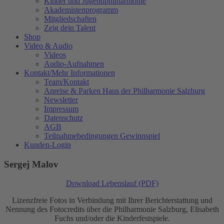
Kinder und Jugendphilharmonie
Akademistenprogramm
Mitgliedschaften
Zeig dein Talent
Shop
Video & Audio
Videos
Audio-Aufnahmen
Kontakt/Mehr Informationen
Team/Kontakt
Anreise & Parken Haus der Philharmonie Salzburg
Newsletter
Impressum
Datenschutz
AGB
Teilnahmebedingungen Gewinnspiel
Kunden-Login
Sergej Malov
Download Lebenslauf (PDF)
Lizenzfreie Fotos in Verbindung mit Ihrer Berichterstattung und
Nennung des Fotocredits über die Philharmonie Salzburg, Elisabeth
Fuchs und/oder die Kinderfestspiele.