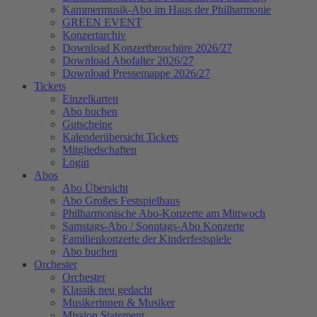
Kammermusik-Abo im Haus der Philharmonie
GREEN EVENT
Konzertarchiv
Download Konzertbroschüre 2026/27
Download Abofalter 2026/27
Download Pressemappe 2026/27
Tickets
Einzelkarten
Abo buchen
Gutscheine
Kalenderübersicht Tickets
Mitgliedschaften
Login
Abos
Abo Übersicht
Abo Großes Festspielhaus
Philharmonische Abo-Konzerte am Mittwoch
Samstags-Abo / Sonntags-Abo Konzerte
Familienkonzerte der Kinderfestspiele
Abo buchen
Orchester
Orchester
Klassik neu gedacht
Musikerinnen & Musiker
Mission Statement