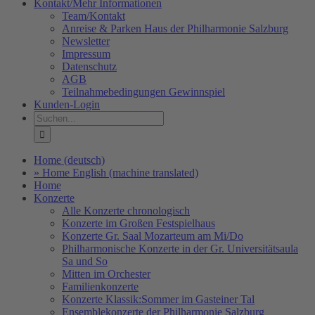
Kontakt/Mehr Informationen
Team/Kontakt
Anreise & Parken Haus der Philharmonie Salzburg
Newsletter
Impressum
Datenschutz
AGB
Teilnahmebedingungen Gewinnspiel
Kunden-Login
Suche
nach:
Home (deutsch)
» Home English (machine translated)
Home
Konzerte
Alle Konzerte chronologisch
Konzerte im Großen Festspielhaus
Konzerte Gr. Saal Mozarteum am Mi/Do
Philharmonische Konzerte in der Gr. Universitätsaula
Sa und So
Mitten im Orchester
Familienkonzerte
Konzerte Klassik:Sommer im Gasteiner Tal
Ensemblekonzerte der Philharmonie Salzburg