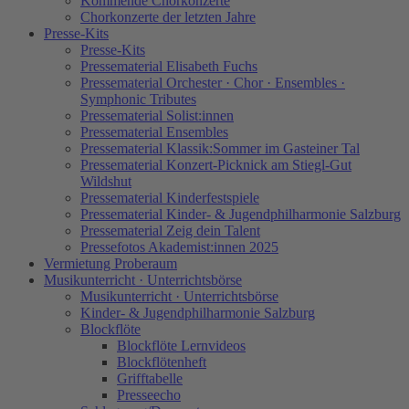
Kommende Chorkonzerte
Chorkonzerte der letzten Jahre
Presse-Kits
Presse-Kits
Pressematerial Elisabeth Fuchs
Pressematerial Orchester · Chor · Ensembles ·
Symphonic Tributes
Pressematerial Solist:innen
Pressematerial Ensembles
Pressematerial Klassik:Sommer im Gasteiner Tal
Pressematerial Konzert-Picknick am Stiegl-Gut
Wildshut
Pressematerial Kinderfestspiele
Pressematerial Kinder- & Jugendphilharmonie Salzburg
Pressematerial Zeig dein Talent
Pressefotos Akademist:innen 2025
Vermietung Proberaum
Musikunterricht · Unterrichtsbörse
Musikunterricht · Unterrichtsbörse
Kinder- & Jugendphilharmonie Salzburg
Blockflöte
Blockflöte Lernvideos
Blockflötenheft
Grifftabelle
Presseecho