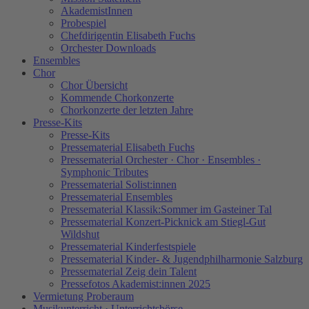
AkademistInnen
Probespiel
Chefdirigentin Elisabeth Fuchs
Orchester Downloads
Ensembles
Chor
Chor Übersicht
Kommende Chorkonzerte
Chorkonzerte der letzten Jahre
Presse-Kits
Presse-Kits
Pressematerial Elisabeth Fuchs
Pressematerial Orchester · Chor · Ensembles ·
Symphonic Tributes
Pressematerial Solist:innen
Pressematerial Ensembles
Pressematerial Klassik:Sommer im Gasteiner Tal
Pressematerial Konzert-Picknick am Stiegl-Gut
Wildshut
Pressematerial Kinderfestspiele
Pressematerial Kinder- & Jugendphilharmonie Salzburg
Pressematerial Zeig dein Talent
Pressefotos Akademist:innen 2025
Vermietung Proberaum
Musikunterricht · Unterrichtsbörse