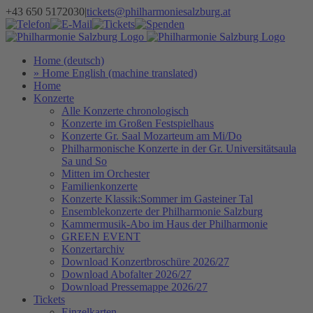
Zum
+43 650 5172030
|
tickets@philharmoniesalzburg.at
Inhalt
Facebook
YouTube
Instagram
Telefon
E-
Tickets
Spenden
Newsletter
springen
Mail
Home (deutsch)
» Home English (machine translated)
Home
Konzerte
Alle Konzerte chronologisch
Konzerte im Großen Festspielhaus
Konzerte Gr. Saal Mozarteum am Mi/Do
Philharmonische Konzerte in der Gr. Universitätsaula
Sa und So
Mitten im Orchester
Familienkonzerte
Konzerte Klassik:Sommer im Gasteiner Tal
Ensemblekonzerte der Philharmonie Salzburg
Kammermusik-Abo im Haus der Philharmonie
GREEN EVENT
Konzertarchiv
Download Konzertbroschüre 2026/27
Download Abofalter 2026/27
Download Pressemappe 2026/27
Tickets
Einzelkarten