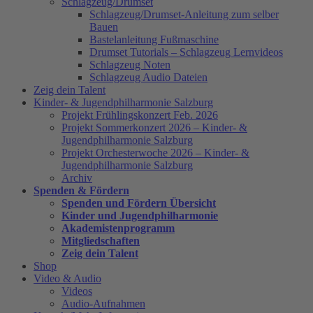
Schlagzeug/Drumset
Schlagzeug/Drumset-Anleitung zum selber
Bauen
Bastelanleitung Fußmaschine
Drumset Tutorials – Schlagzeug Lernvideos
Schlagzeug Noten
Schlagzeug Audio Dateien
Zeig dein Talent
Kinder- & Jugendphilharmonie Salzburg
Projekt Frühlingskonzert Feb. 2026
Projekt Sommerkonzert 2026 – Kinder- &
Jugendphilharmonie Salzburg
Projekt Orchesterwoche 2026 – Kinder- &
Jugendphilharmonie Salzburg
Archiv
Spenden & Fördern
Spenden und Fördern Übersicht
Kinder und Jugendphilharmonie
Akademistenprogramm
Mitgliedschaften
Zeig dein Talent
Shop
Video & Audio
Videos
Audio-Aufnahmen