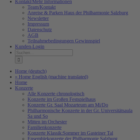
Kontakt/Mehr Informationen
Team/Kontakt
Anreise & Parken Haus der Philharmonie Salzburg
Newsletter
Impressum
Datenschutz
AGB
Teilnahmebedingungen Gewinnspiel
Kunden-Login
Suche
nach:
Home (deutsch)
» Home English (machine translated)
Home
Konzerte
Alle Konzerte chronologisch
Konzerte im Großen Festspielhaus
Konzerte Gr. Saal Mozarteum am Mi/Do
Philharmonische Konzerte in der Gr. Universitätsaula
Sa und So
Mitten im Orchester
Familienkonzerte
Konzerte Klassik:Sommer im Gasteiner Tal
Ensemblekonzerte der Philharmonie Salzburg