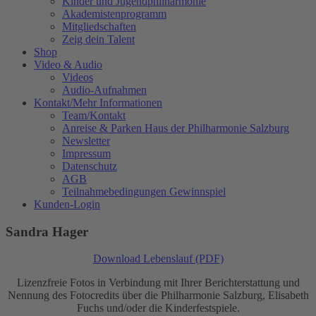
Kinder und Jugendphilharmonie
Akademistenprogramm
Mitgliedschaften
Zeig dein Talent
Shop
Video & Audio
Videos
Audio-Aufnahmen
Kontakt/Mehr Informationen
Team/Kontakt
Anreise & Parken Haus der Philharmonie Salzburg
Newsletter
Impressum
Datenschutz
AGB
Teilnahmebedingungen Gewinnspiel
Kunden-Login
Sandra Hager
Download Lebenslauf (PDF)
Lizenzfreie Fotos in Verbindung mit Ihrer Berichterstattung und
Nennung des Fotocredits über die Philharmonie Salzburg, Elisabeth
Fuchs und/oder die Kinderfestspiele.