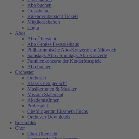
Abo buchen
Gutscheine
Kalenderübersicht Tickets
Mitgliedschaften
Login
Abos
Abo Übersicht
Abo Großes Festspielhaus
Philharmonische Abo-Konzerte am Mittwoch
Samstags-Abo / Sonntags-Abo Konzerte
Familienkonzerte der Kinderfestspiele
Abo buchen
Orchester
Orchester
Klassik neu gedacht
Musikerinnen & Musiker
Mission Statement
AkademistInnen
Probespiel
Chefdirigentin Elisabeth Fuchs
Orchester Downloads
Ensembles
Chor
Chor Übersicht