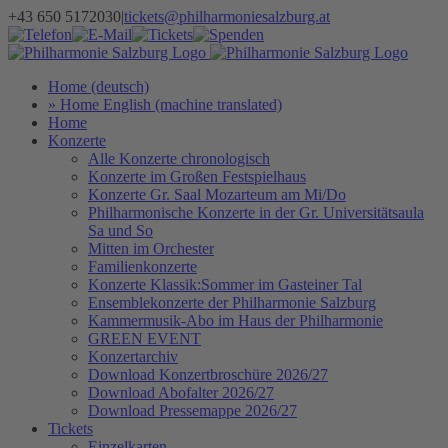
Zum
+43 650 5172030
|
tickets@philharmoniesalzburg.at
Inhalt
Facebook
YouTube
Instagram
Telefon
E-
Tickets
Spenden
Newsletter
springen
Mail
Home (deutsch)
» Home English (machine translated)
Home
Konzerte
Alle Konzerte chronologisch
Konzerte im Großen Festspielhaus
Konzerte Gr. Saal Mozarteum am Mi/Do
Philharmonische Konzerte in der Gr. Universitätsaula
Sa und So
Mitten im Orchester
Familienkonzerte
Konzerte Klassik:Sommer im Gasteiner Tal
Ensemblekonzerte der Philharmonie Salzburg
Kammermusik-Abo im Haus der Philharmonie
GREEN EVENT
Konzertarchiv
Download Konzertbroschüre 2026/27
Download Abofalter 2026/27
Download Pressemappe 2026/27
Tickets
Einzelkarten