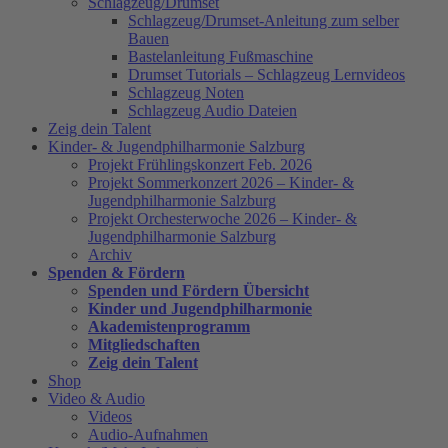
Schlagzeug/Drumset
Schlagzeug/Drumset-Anleitung zum selber
Bauen
Bastelanleitung Fußmaschine
Drumset Tutorials – Schlagzeug Lernvideos
Schlagzeug Noten
Schlagzeug Audio Dateien
Zeig dein Talent
Kinder- & Jugendphilharmonie Salzburg
Projekt Frühlingskonzert Feb. 2026
Projekt Sommerkonzert 2026 – Kinder- &
Jugendphilharmonie Salzburg
Projekt Orchesterwoche 2026 – Kinder- &
Jugendphilharmonie Salzburg
Archiv
Spenden & Fördern
Spenden und Fördern Übersicht
Kinder und Jugendphilharmonie
Akademistenprogramm
Mitgliedschaften
Zeig dein Talent
Shop
Video & Audio
Videos
Audio-Aufnahmen