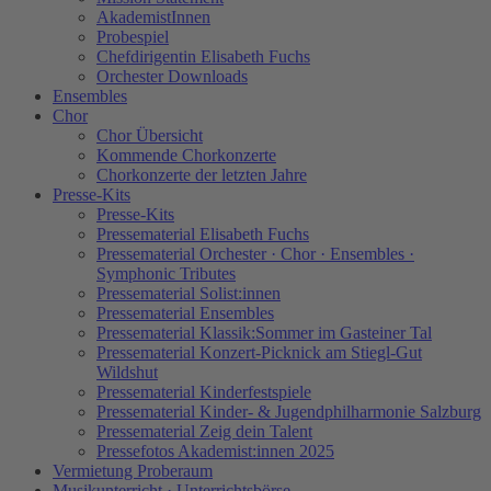
AkademistInnen
Probespiel
Chefdirigentin Elisabeth Fuchs
Orchester Downloads
Ensembles
Chor
Chor Übersicht
Kommende Chorkonzerte
Chorkonzerte der letzten Jahre
Presse-Kits
Presse-Kits
Pressematerial Elisabeth Fuchs
Pressematerial Orchester · Chor · Ensembles ·
Symphonic Tributes
Pressematerial Solist:innen
Pressematerial Ensembles
Pressematerial Klassik:Sommer im Gasteiner Tal
Pressematerial Konzert-Picknick am Stiegl-Gut
Wildshut
Pressematerial Kinderfestspiele
Pressematerial Kinder- & Jugendphilharmonie Salzburg
Pressematerial Zeig dein Talent
Pressefotos Akademist:innen 2025
Vermietung Proberaum
Musikunterricht · Unterrichtsbörse