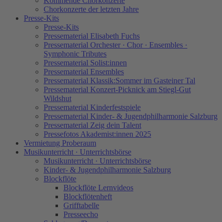
Kommende Chorkonzerte
Chorkonzerte der letzten Jahre
Presse-Kits
Presse-Kits
Pressematerial Elisabeth Fuchs
Pressematerial Orchester · Chor · Ensembles ·
Symphonic Tributes
Pressematerial Solist:innen
Pressematerial Ensembles
Pressematerial Klassik:Sommer im Gasteiner Tal
Pressematerial Konzert-Picknick am Stiegl-Gut
Wildshut
Pressematerial Kinderfestspiele
Pressematerial Kinder- & Jugendphilharmonie Salzburg
Pressematerial Zeig dein Talent
Pressefotos Akademist:innen 2025
Vermietung Proberaum
Musikunterricht · Unterrichtsbörse
Musikunterricht · Unterrichtsbörse
Kinder- & Jugendphilharmonie Salzburg
Blockflöte
Blockflöte Lernvideos
Blockflötenheft
Grifftabelle
Presseecho