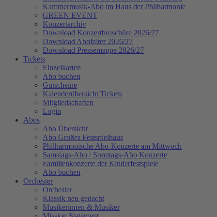
Kammermusik-Abo im Haus der Philharmonie
GREEN EVENT
Konzertarchiv
Download Konzertbroschüre 2026/27
Download Abofalter 2026/27
Download Pressemappe 2026/27
Tickets
Einzelkarten
Abo buchen
Gutscheine
Kalenderübersicht Tickets
Mitgliedschaften
Login
Abos
Abo Übersicht
Abo Großes Festspielhaus
Philharmonische Abo-Konzerte am Mittwoch
Samstags-Abo / Sonntags-Abo Konzerte
Familienkonzerte der Kinderfestspiele
Abo buchen
Orchester
Orchester
Klassik neu gedacht
Musikerinnen & Musiker
Mission Statement