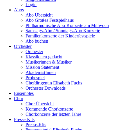
Login
Abos
Abo Übersicht
Abo Großes Festspielhaus
Philharmonische Abo-Konzerte am Mittwoch
Samstags-Abo / Sonntags-Abo Konzerte
Familienkonzerte der Kinderfestspiele
Abo buchen
Orchester
Orchester
Klassik neu gedacht
Musikerinnen & Musiker
Mission Statement
AkademistInnen
Probespiel
Chefdirigentin Elisabeth Fuchs
Orchester Downloads
Ensembles
Chor
Chor Übersicht
Kommende Chorkonzerte
Chorkonzerte der letzten Jahre
Presse-Kits
Presse-Kits
Pressematerial Elisabeth Fuchs