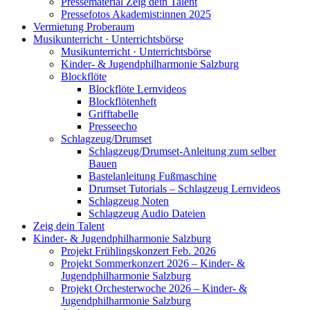
Pressematerial Zeig dein Talent
Pressefotos Akademist:innen 2025
Vermietung Proberaum
Musikunterricht · Unterrichtsbörse
Musikunterricht · Unterrichtsbörse
Kinder- & Jugendphilharmonie Salzburg
Blockflöte
Blockflöte Lernvideos
Blockflötenheft
Grifftabelle
Presseecho
Schlagzeug/Drumset
Schlagzeug/Drumset-Anleitung zum selber
Bauen
Bastelanleitung Fußmaschine
Drumset Tutorials – Schlagzeug Lernvideos
Schlagzeug Noten
Schlagzeug Audio Dateien
Zeig dein Talent
Kinder- & Jugendphilharmonie Salzburg
Projekt Frühlingskonzert Feb. 2026
Projekt Sommerkonzert 2026 – Kinder- &
Jugendphilharmonie Salzburg
Projekt Orchesterwoche 2026 – Kinder- &
Jugendphilharmonie Salzburg