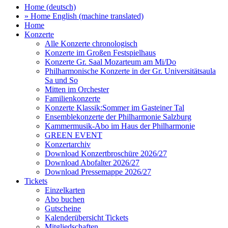
Home (deutsch)
» Home English (machine translated)
Home
Konzerte
Alle Konzerte chronologisch
Konzerte im Großen Festspielhaus
Konzerte Gr. Saal Mozarteum am Mi/Do
Philharmonische Konzerte in der Gr. Universitätsaula
Sa und So
Mitten im Orchester
Familienkonzerte
Konzerte Klassik:Sommer im Gasteiner Tal
Ensemblekonzerte der Philharmonie Salzburg
Kammermusik-Abo im Haus der Philharmonie
GREEN EVENT
Konzertarchiv
Download Konzertbroschüre 2026/27
Download Abofalter 2026/27
Download Pressemappe 2026/27
Tickets
Einzelkarten
Abo buchen
Gutscheine
Kalenderübersicht Tickets
Mitgliedschaften