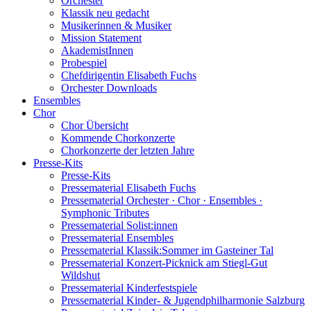
Orchester
Klassik neu gedacht
Musikerinnen & Musiker
Mission Statement
AkademistInnen
Probespiel
Chefdirigentin Elisabeth Fuchs
Orchester Downloads
Ensembles
Chor
Chor Übersicht
Kommende Chorkonzerte
Chorkonzerte der letzten Jahre
Presse-Kits
Presse-Kits
Pressematerial Elisabeth Fuchs
Pressematerial Orchester · Chor · Ensembles ·
Symphonic Tributes
Pressematerial Solist:innen
Pressematerial Ensembles
Pressematerial Klassik:Sommer im Gasteiner Tal
Pressematerial Konzert-Picknick am Stiegl-Gut
Wildshut
Pressematerial Kinderfestspiele
Pressematerial Kinder- & Jugendphilharmonie Salzburg