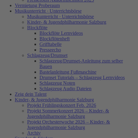
Vermietung Proberaum
Musikunterricht · Unterrichtsbörse
Musikunterricht · Unterrichtsbörse
Kinder- & Jugendphilharmonie Salzburg
Blockflöte
Blockflöte Lernvideos
Blockflötenheft
Grifftabelle
Presseecho
Schlagzeug/Drumset
Schlagzeug/Drumset-Anleitung zum selber
Bauen
Bastelanleitung Fußmaschine
Drumset Tutorials – Schlagzeug Lernvideos
Schlagzeug Noten
Schlagzeug Audio Dateien
Zeig dein Talent
Kinder- & Jugendphilharmonie Salzburg
Projekt Frühlingskonzert Feb. 2026
Projekt Sommerkonzert 2026 – Kinder- &
Jugendphilharmonie Salzburg
Projekt Orchesterwoche 2026 – Kinder- &
Jugendphilharmonie Salzburg
Archiv