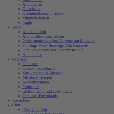
Abo buchen
Gutscheine
Kalenderübersicht Tickets
Mitgliedschaften
Login
Abos
Abo Übersicht
Abo Großes Festspielhaus
Philharmonische Abo-Konzerte am Mittwoch
Samstags-Abo / Sonntags-Abo Konzerte
Familienkonzerte der Kinderfestspiele
Abo buchen
Orchester
Orchester
Klassik neu gedacht
Musikerinnen & Musiker
Mission Statement
AkademistInnen
Probespiel
Chefdirigentin Elisabeth Fuchs
Orchester Downloads
Ensembles
Chor
Chor Übersicht