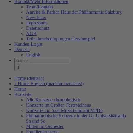
Kontakt/Mehr Informationen
Team/Kontakt
Anreise & Parken Haus der Philharmonie Salzburg
Newsletter
Impressum
Datenschutz
AGB
Teilnahmebedingungen Gewinnspiel
Kunden-Login
Deutsch
English
Suche
nach:
Home (deutsch)
» Home English (machine translated)
Home
Konzerte
Alle Konzerte chronologisch
Konzerte im Großen Festspielhaus
Konzerte Gr. Saal Mozarteum am Mi/Do
Philharmonische Konzerte in der Gr. Universitätsaula
Sa und So
Mitten im Orchester
Familienkonzerte