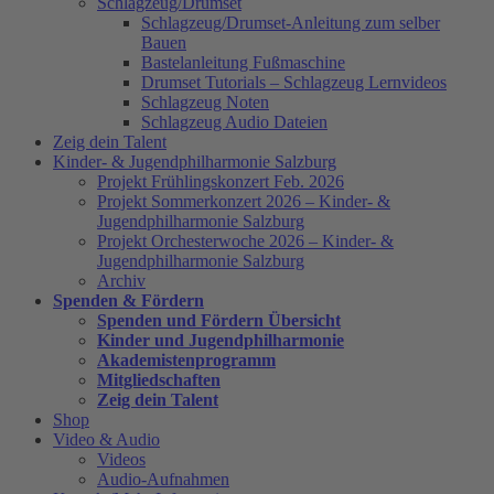
Schlagzeug/Drumset
Schlagzeug/Drumset-Anleitung zum selber
Bauen
Bastelanleitung Fußmaschine
Drumset Tutorials – Schlagzeug Lernvideos
Schlagzeug Noten
Schlagzeug Audio Dateien
Zeig dein Talent
Kinder- & Jugendphilharmonie Salzburg
Projekt Frühlingskonzert Feb. 2026
Projekt Sommerkonzert 2026 – Kinder- &
Jugendphilharmonie Salzburg
Projekt Orchesterwoche 2026 – Kinder- &
Jugendphilharmonie Salzburg
Archiv
Spenden & Fördern
Spenden und Fördern Übersicht
Kinder und Jugendphilharmonie
Akademistenprogramm
Mitgliedschaften
Zeig dein Talent
Shop
Video & Audio
Videos
Audio-Aufnahmen