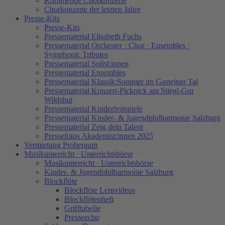
Kommende Chorkonzerte
Chorkonzerte der letzten Jahre
Presse-Kits
Presse-Kits
Pressematerial Elisabeth Fuchs
Pressematerial Orchester · Chor · Ensembles ·
Symphonic Tributes
Pressematerial Solist:innen
Pressematerial Ensembles
Pressematerial Klassik:Sommer im Gasteiner Tal
Pressematerial Konzert-Picknick am Stiegl-Gut
Wildshut
Pressematerial Kinderfestspiele
Pressematerial Kinder- & Jugendphilharmonie Salzburg
Pressematerial Zeig dein Talent
Pressefotos Akademist:innen 2025
Vermietung Proberaum
Musikunterricht · Unterrichtsbörse
Musikunterricht · Unterrichtsbörse
Kinder- & Jugendphilharmonie Salzburg
Blockflöte
Blockflöte Lernvideos
Blockflötenheft
Grifftabelle
Presseecho