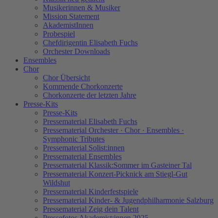
Musikerinnen & Musiker
Mission Statement
AkademistInnen
Probespiel
Chefdirigentin Elisabeth Fuchs
Orchester Downloads
Ensembles
Chor
Chor Übersicht
Kommende Chorkonzerte
Chorkonzerte der letzten Jahre
Presse-Kits
Presse-Kits
Pressematerial Elisabeth Fuchs
Pressematerial Orchester · Chor · Ensembles ·
Symphonic Tributes
Pressematerial Solist:innen
Pressematerial Ensembles
Pressematerial Klassik:Sommer im Gasteiner Tal
Pressematerial Konzert-Picknick am Stiegl-Gut
Wildshut
Pressematerial Kinderfestspiele
Pressematerial Kinder- & Jugendphilharmonie Salzburg
Pressematerial Zeig dein Talent
Pressefotos Akademist:innen 2025