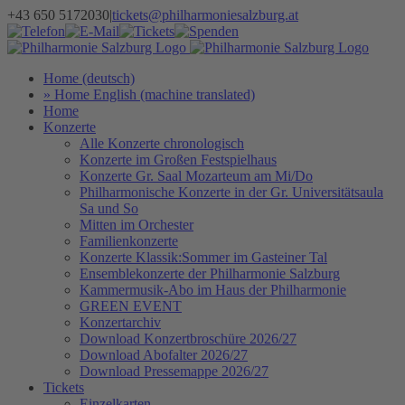
Zum
+43 650 5172030
|
tickets@philharmoniesalzburg.at
Inhalt
Facebook
YouTube
Instagram
Telefon
E-
Tickets
Spenden
Newsletter
springen
Mail
Home (deutsch)
» Home English (machine translated)
Home
Konzerte
Alle Konzerte chronologisch
Konzerte im Großen Festspielhaus
Konzerte Gr. Saal Mozarteum am Mi/Do
Philharmonische Konzerte in der Gr. Universitätsaula
Sa und So
Mitten im Orchester
Familienkonzerte
Konzerte Klassik:Sommer im Gasteiner Tal
Ensemblekonzerte der Philharmonie Salzburg
Kammermusik-Abo im Haus der Philharmonie
GREEN EVENT
Konzertarchiv
Download Konzertbroschüre 2026/27
Download Abofalter 2026/27
Download Pressemappe 2026/27
Tickets
Einzelkarten