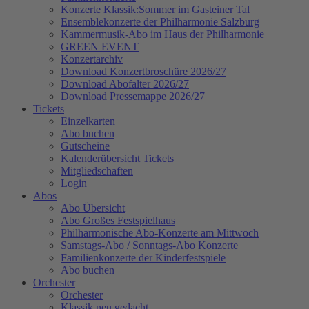
Konzerte Klassik:Sommer im Gasteiner Tal
Ensemblekonzerte der Philharmonie Salzburg
Kammermusik-Abo im Haus der Philharmonie
GREEN EVENT
Konzertarchiv
Download Konzertbroschüre 2026/27
Download Abofalter 2026/27
Download Pressemappe 2026/27
Tickets
Einzelkarten
Abo buchen
Gutscheine
Kalenderübersicht Tickets
Mitgliedschaften
Login
Abos
Abo Übersicht
Abo Großes Festspielhaus
Philharmonische Abo-Konzerte am Mittwoch
Samstags-Abo / Sonntags-Abo Konzerte
Familienkonzerte der Kinderfestspiele
Abo buchen
Orchester
Orchester
Klassik neu gedacht