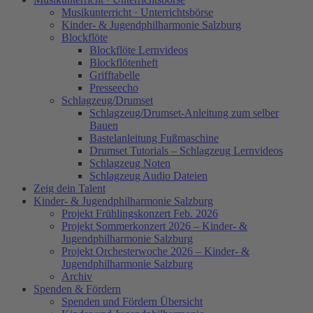
Musikunterricht · Unterrichtsbörse
Kinder- & Jugendphilharmonie Salzburg
Blockflöte
Blockflöte Lernvideos
Blockflötenheft
Grifftabelle
Presseecho
Schlagzeug/Drumset
Schlagzeug/Drumset-Anleitung zum selber
Bauen
Bastelanleitung Fußmaschine
Drumset Tutorials – Schlagzeug Lernvideos
Schlagzeug Noten
Schlagzeug Audio Dateien
Zeig dein Talent
Kinder- & Jugendphilharmonie Salzburg
Projekt Frühlingskonzert Feb. 2026
Projekt Sommerkonzert 2026 – Kinder- &
Jugendphilharmonie Salzburg
Projekt Orchesterwoche 2026 – Kinder- &
Jugendphilharmonie Salzburg
Archiv
Spenden & Fördern
Spenden und Fördern Übersicht