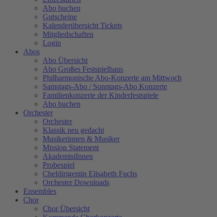
Abo buchen
Gutscheine
Kalenderübersicht Tickets
Mitgliedschaften
Login
Abos
Abo Übersicht
Abo Großes Festspielhaus
Philharmonische Abo-Konzerte am Mittwoch
Samstags-Abo / Sonntags-Abo Konzerte
Familienkonzerte der Kinderfestspiele
Abo buchen
Orchester
Orchester
Klassik neu gedacht
Musikerinnen & Musiker
Mission Statement
AkademistInnen
Probespiel
Chefdirigentin Elisabeth Fuchs
Orchester Downloads
Ensembles
Chor
Chor Übersicht