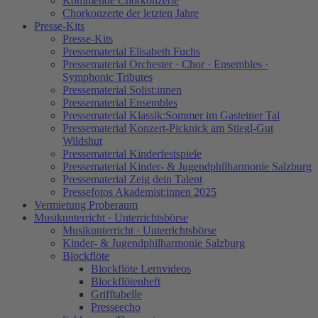
Kommende Chorkonzerte
Chorkonzerte der letzten Jahre
Presse-Kits
Presse-Kits
Pressematerial Elisabeth Fuchs
Pressematerial Orchester · Chor · Ensembles ·
Symphonic Tributes
Pressematerial Solist:innen
Pressematerial Ensembles
Pressematerial Klassik:Sommer im Gasteiner Tal
Pressematerial Konzert-Picknick am Stiegl-Gut
Wildshut
Pressematerial Kinderfestspiele
Pressematerial Kinder- & Jugendphilharmonie Salzburg
Pressematerial Zeig dein Talent
Pressefotos Akademist:innen 2025
Vermietung Proberaum
Musikunterricht · Unterrichtsbörse
Musikunterricht · Unterrichtsbörse
Kinder- & Jugendphilharmonie Salzburg
Blockflöte
Blockflöte Lernvideos
Blockflötenheft
Grifftabelle
Presseecho