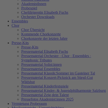
AkademistInnen
Probespiel
Chefdirigentin Elisabeth Fuchs
Orchester Downloads
Ensembles
Chor
Chor Übersicht
Kommende Chorkonzerte
Chorkonzerte der letzten Jahre
Presse-Kits
Presse-Kits
Pressematerial Elisabeth Fuchs
Pressematerial Orchester · Chor · Ensembles ·
Symphonic Tributes
Pressematerial Solist:innen
Pressematerial Ensembles
Pressematerial Klassik:Sommer im Gasteiner Tal
Pressematerial Konzert-Picknick am Stiegl-Gut
Wildshut
Pressematerial Kinderfestspiele
Pressematerial Kinder- & Jugendphilharmonie Salzburg
Pressematerial Zeig dein Talent
Pressefotos Akademist:innen 2025
Vermietung Proberaum
Musikunterricht · Unterrichtsbörse