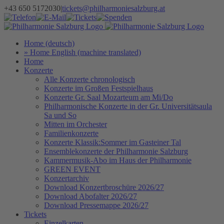
Zum
+43 650 5172030
|
tickets@philharmoniesalzburg.at
Inhalt
Facebook
YouTube
Instagram
Telefon
E-
Tickets
Spenden
Newsletter
springen
Mail
Home (deutsch)
» Home English (machine translated)
Home
Konzerte
Alle Konzerte chronologisch
Konzerte im Großen Festspielhaus
Konzerte Gr. Saal Mozarteum am Mi/Do
Philharmonische Konzerte in der Gr. Universitätsaula
Sa und So
Mitten im Orchester
Familienkonzerte
Konzerte Klassik:Sommer im Gasteiner Tal
Ensemblekonzerte der Philharmonie Salzburg
Kammermusik-Abo im Haus der Philharmonie
GREEN EVENT
Konzertarchiv
Download Konzertbroschüre 2026/27
Download Abofalter 2026/27
Download Pressemappe 2026/27
Tickets
Einzelkarten