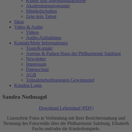
Kinder und Jugendphilharmonie
Akademistenprogramm
Mitgliedschaften
Zeig dein Talent
Shop
Video & Audio
Videos
Audio-Aufnahmen
Kontakt/Mehr Informationen
Team/Kontakt
Anreise & Parken Haus der Philharmonie Salzburg
Newsletter
Impressum
Datenschutz
AGB
Teilnahmebedingungen Gewinnspiel
Kunden-Login
Sandra Nothnagel
Download Lebenslauf (PDF)
Lizenzfreie Fotos in Verbindung mit Ihrer Berichterstattung und
Nennung des Fotocredits über die Philharmonie Salzburg, Elisabeth
Fuchs und/oder die Kinderfestspiele.