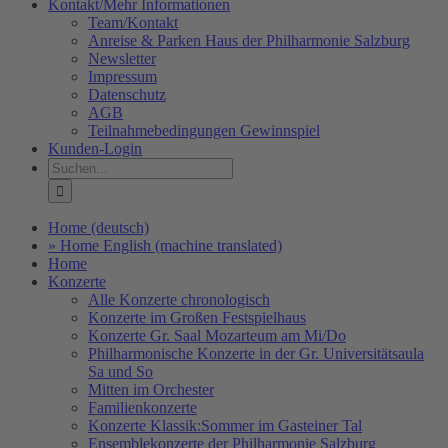
Kontakt/Mehr Informationen
Team/Kontakt
Anreise & Parken Haus der Philharmonie Salzburg
Newsletter
Impressum
Datenschutz
AGB
Teilnahmebedingungen Gewinnspiel
Kunden-Login
Suche
nach:
Home (deutsch)
» Home English (machine translated)
Home
Konzerte
Alle Konzerte chronologisch
Konzerte im Großen Festspielhaus
Konzerte Gr. Saal Mozarteum am Mi/Do
Philharmonische Konzerte in der Gr. Universitätsaula
Sa und So
Mitten im Orchester
Familienkonzerte
Konzerte Klassik:Sommer im Gasteiner Tal
Ensemblekonzerte der Philharmonie Salzburg