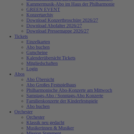
Kammermusik-Abo im Haus der Philharmonie
GREEN EVENT
Konzertarchiv
Download Konzertbroschüre 2026/27
Download Abofalter 2026/27
Download Pressemappe 2026/27
Tickets
Einzelkarten
Abo buchen
Gutscheine
Kalenderübersicht Tickets
Mitgliedschaften
Login
Abos
Abo Übersicht
Abo Großes Festspielhaus
Philharmonische Abo-Konzerte am Mittwoch
Samstags-Abo / Sonntags-Abo Konzerte
Familienkonzerte der Kinderfestspiele
Abo buchen
Orchester
Orchester
Klassik neu gedacht
Musikerinnen & Musiker
Mission Statement