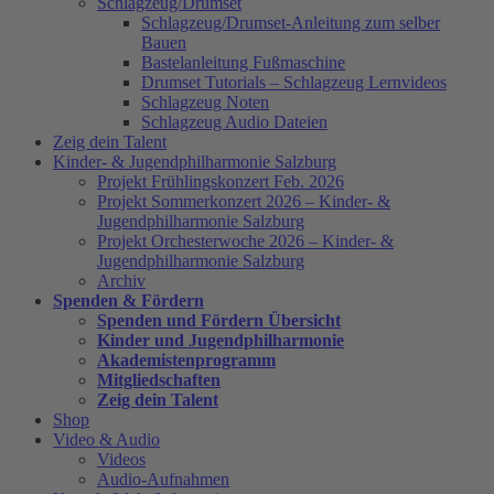
Schlagzeug/Drumset
Schlagzeug/Drumset-Anleitung zum selber
Bauen
Bastelanleitung Fußmaschine
Drumset Tutorials – Schlagzeug Lernvideos
Schlagzeug Noten
Schlagzeug Audio Dateien
Zeig dein Talent
Kinder- & Jugendphilharmonie Salzburg
Projekt Frühlingskonzert Feb. 2026
Projekt Sommerkonzert 2026 – Kinder- &
Jugendphilharmonie Salzburg
Projekt Orchesterwoche 2026 – Kinder- &
Jugendphilharmonie Salzburg
Archiv
Spenden & Fördern
Spenden und Fördern Übersicht
Kinder und Jugendphilharmonie
Akademistenprogramm
Mitgliedschaften
Zeig dein Talent
Shop
Video & Audio
Videos
Audio-Aufnahmen