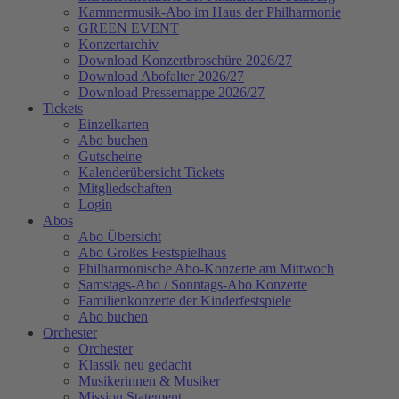
Kammermusik-Abo im Haus der Philharmonie
GREEN EVENT
Konzertarchiv
Download Konzertbroschüre 2026/27
Download Abofalter 2026/27
Download Pressemappe 2026/27
Tickets
Einzelkarten
Abo buchen
Gutscheine
Kalenderübersicht Tickets
Mitgliedschaften
Login
Abos
Abo Übersicht
Abo Großes Festspielhaus
Philharmonische Abo-Konzerte am Mittwoch
Samstags-Abo / Sonntags-Abo Konzerte
Familienkonzerte der Kinderfestspiele
Abo buchen
Orchester
Orchester
Klassik neu gedacht
Musikerinnen & Musiker
Mission Statement