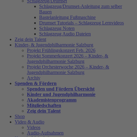
Schlagzeug/Drumset
Schlagzeug/Drumset-Anleitung zum selber
Bauen
Bastelanleitung Fußmaschine
Drumset Tutorials – Schlagzeug Lernvideos
Schlagzeug Noten
Schlagzeug Audio Dateien
Zeig dein Talent
Kinder- & Jugendphilharmonie Salzburg
Projekt Frühlingskonzert Feb. 2026
Projekt Sommerkonzert 2026 – Kinder- &
Jugendphilharmonie Salzburg
Projekt Orchesterwoche 2026 – Kinder- &
Jugendphilharmonie Salzburg
Archiv
Spenden & Fördern
Spenden und Fördern Übersicht
Kinder und Jugendphilharmonie
Akademistenprogramm
Mitgliedschaften
Zeig dein Talent
Shop
Video & Audio
Videos
Audio-Aufnahmen