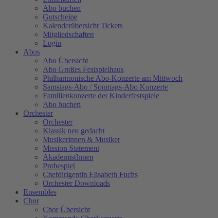
Abo buchen
Gutscheine
Kalenderübersicht Tickets
Mitgliedschaften
Login
Abos
Abo Übersicht
Abo Großes Festspielhaus
Philharmonische Abo-Konzerte am Mittwoch
Samstags-Abo / Sonntags-Abo Konzerte
Familienkonzerte der Kinderfestspiele
Abo buchen
Orchester
Orchester
Klassik neu gedacht
Musikerinnen & Musiker
Mission Statement
AkademistInnen
Probespiel
Chefdirigentin Elisabeth Fuchs
Orchester Downloads
Ensembles
Chor
Chor Übersicht