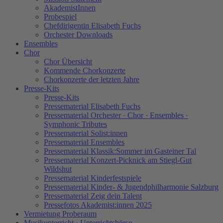
AkademistInnen
Probespiel
Chefdirigentin Elisabeth Fuchs
Orchester Downloads
Ensembles
Chor
Chor Übersicht
Kommende Chorkonzerte
Chorkonzerte der letzten Jahre
Presse-Kits
Presse-Kits
Pressematerial Elisabeth Fuchs
Pressematerial Orchester · Chor · Ensembles ·
Symphonic Tributes
Pressematerial Solist:innen
Pressematerial Ensembles
Pressematerial Klassik:Sommer im Gasteiner Tal
Pressematerial Konzert-Picknick am Stiegl-Gut
Wildshut
Pressematerial Kinderfestspiele
Pressematerial Kinder- & Jugendphilharmonie Salzburg
Pressematerial Zeig dein Talent
Pressefotos Akademist:innen 2025
Vermietung Proberaum
Musikunterricht · Unterrichtsbörse