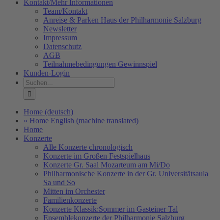
Kontakt/Mehr Informationen
Team/Kontakt
Anreise & Parken Haus der Philharmonie Salzburg
Newsletter
Impressum
Datenschutz
AGB
Teilnahmebedingungen Gewinnspiel
Kunden-Login
Suche
nach:
Home (deutsch)
» Home English (machine translated)
Home
Konzerte
Alle Konzerte chronologisch
Konzerte im Großen Festspielhaus
Konzerte Gr. Saal Mozarteum am Mi/Do
Philharmonische Konzerte in der Gr. Universitätsaula
Sa und So
Mitten im Orchester
Familienkonzerte
Konzerte Klassik:Sommer im Gasteiner Tal
Ensemblekonzerte der Philharmonie Salzburg