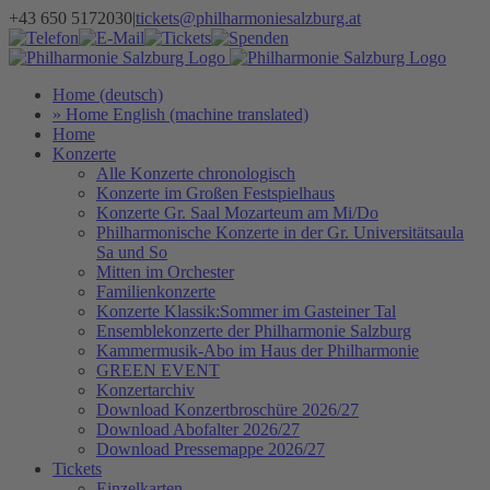
Zum
+43 650 5172030
|
tickets@philharmoniesalzburg.at
Inhalt
Facebook
YouTube
Instagram
Telefon
E-
Tickets
Spenden
Newsletter
springen
Mail
Home (deutsch)
» Home English (machine translated)
Home
Konzerte
Alle Konzerte chronologisch
Konzerte im Großen Festspielhaus
Konzerte Gr. Saal Mozarteum am Mi/Do
Philharmonische Konzerte in der Gr. Universitätsaula
Sa und So
Mitten im Orchester
Familienkonzerte
Konzerte Klassik:Sommer im Gasteiner Tal
Ensemblekonzerte der Philharmonie Salzburg
Kammermusik-Abo im Haus der Philharmonie
GREEN EVENT
Konzertarchiv
Download Konzertbroschüre 2026/27
Download Abofalter 2026/27
Download Pressemappe 2026/27
Tickets
Einzelkarten