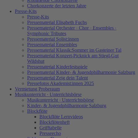
Kommende Chorkonzerte
Chorkonzerte der letzten Jahre
Presse-Kits
Presse-Kits
Pressematerial Elisabeth Fuchs
Pressematerial Orchester · Chor · Ensembles ·
Symphonic Tributes
Pressematerial Solist:innen
Pressematerial Ensembles
Pressematerial Klassik:Sommer im Gasteiner Tal
Pressematerial Konzert-Picknick am Stiegl-Gut
Wildshut
Pressematerial Kinderfestspiele
Pressematerial Kinder- & Jugendphilharmonie Salzburg
Pressematerial Zeig dein Talent
Pressefotos Akademist:innen 2025
Vermietung Proberaum
Musikunterricht · Unterrichtsbörse
Musikunterricht · Unterrichtsbörse
Kinder- & Jugendphilharmonie Salzburg
Blockflöte
Blockflöte Lernvideos
Blockflötenheft
Grifftabelle
Presseecho