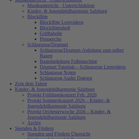
Musikunterricht · Unterrichtsbörse
Kinder- & Jugendphilharmonie Salzburg
Blockflöte
Blockflöte Lernvideos
Blockflötenheft
Grifftabelle
Presseecho
Schlagzeug/Drumset
Schlagzeug/Drumset-Anleitung zum selber
Bauen
Bastelanleitung Fußmaschine
Drumset Tutorials – Schlagzeug Lernvideos
Schlagzeug Noten
Schlagzeug Audio Dateien
Zeig dein Talent
Kinder- & Jugendphilharmonie Salzburg
Projekt Frühlingskonzert Feb. 2026
Projekt Sommerkonzert 2026 – Kinder- &
Jugendphilharmonie Salzburg
Projekt Orchesterwoche 2026 – Kinder- &
Jugendphilharmonie Salzburg
Archiv
Spenden & Fördern
Spenden und Fördern Übersicht