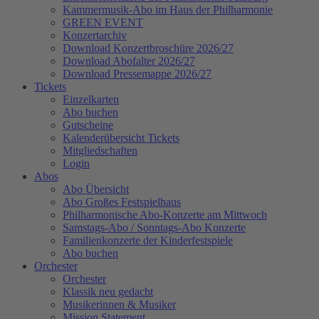
Kammermusik-Abo im Haus der Philharmonie
GREEN EVENT
Konzertarchiv
Download Konzertbroschüre 2026/27
Download Abofalter 2026/27
Download Pressemappe 2026/27
Tickets
Einzelkarten
Abo buchen
Gutscheine
Kalenderübersicht Tickets
Mitgliedschaften
Login
Abos
Abo Übersicht
Abo Großes Festspielhaus
Philharmonische Abo-Konzerte am Mittwoch
Samstags-Abo / Sonntags-Abo Konzerte
Familienkonzerte der Kinderfestspiele
Abo buchen
Orchester
Orchester
Klassik neu gedacht
Musikerinnen & Musiker
Mission Statement