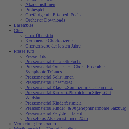
AkademistInnen
Probespiel
Chefdirigentin Elisabeth Fuchs
Orchester Downloads
Ensembles
Chor
Chor Übersicht
Kommende Chorkonzerte
Chorkonzerte der letzten Jahre
Presse-Kits
Presse-Kits
Pressematerial Elisabeth Fuchs
Pressematerial Orchester · Chor · Ensembles ·
Symphonic Tributes
Pressematerial Solist:innen
Pressematerial Ensembles
Pressematerial Klassik:Sommer im Gasteiner Tal
Pressematerial Konzert-Picknick am Stiegl-Gut
Wildshut
Pressematerial Kinderfestspiele
Pressematerial Kinder- & Jugendphilharmonie Salzburg
Pressematerial Zeig dein Talent
Pressefotos Akademist:innen 2025
Vermietung Proberaum
Musikunterricht · Unterrichtsbörse