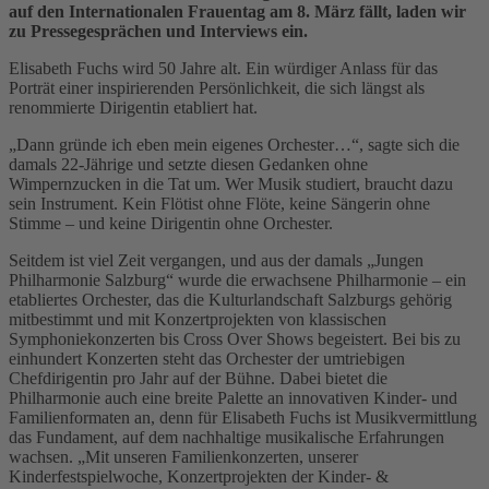
auf den Internationalen Frauentag am 8. März fällt, laden wir
zu Pressegesprächen und Interviews ein.
Elisabeth Fuchs wird 50 Jahre alt. Ein würdiger Anlass für das
Porträt einer inspirierenden Persönlichkeit, die sich längst als
renommierte Dirigentin etabliert hat.
„Dann gründe ich eben mein eigenes Orchester…“, sagte sich die
damals 22-Jährige und setzte diesen Gedanken ohne
Wimpernzucken in die Tat um. Wer Musik studiert, braucht dazu
sein Instrument. Kein Flötist ohne Flöte, keine Sängerin ohne
Stimme – und keine Dirigentin ohne Orchester.
Seitdem ist viel Zeit vergangen, und aus der damals „Jungen
Philharmonie Salzburg“ wurde die erwachsene Philharmonie – ein
etabliertes Orchester, das die Kulturlandschaft Salzburgs gehörig
mitbestimmt und mit Konzertprojekten von klassischen
Symphoniekonzerten bis Cross Over Shows begeistert. Bei bis zu
einhundert Konzerten steht das Orchester der umtriebigen
Chefdirigentin pro Jahr auf der Bühne. Dabei bietet die
Philharmonie auch eine breite Palette an innovativen Kinder- und
Familienformaten an, denn für Elisabeth Fuchs ist Musikvermittlung
das Fundament, auf dem nachhaltige musikalische Erfahrungen
wachsen. „Mit unseren Familienkonzerten, unserer
Kinderfestspielwoche, Konzertprojekten der Kinder- &