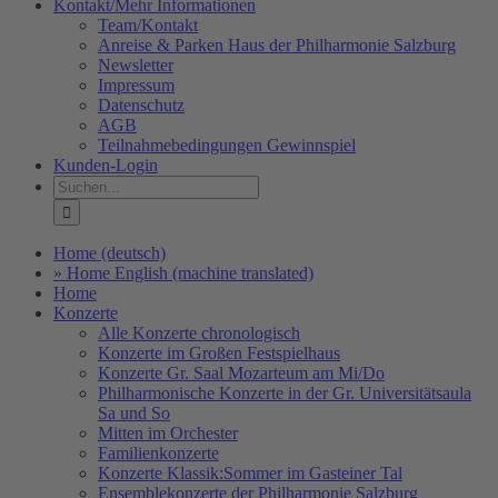
Kontakt/Mehr Informationen
Team/Kontakt
Anreise & Parken Haus der Philharmonie Salzburg
Newsletter
Impressum
Datenschutz
AGB
Teilnahmebedingungen Gewinnspiel
Kunden-Login
Suche
nach:
Home (deutsch)
» Home English (machine translated)
Home
Konzerte
Alle Konzerte chronologisch
Konzerte im Großen Festspielhaus
Konzerte Gr. Saal Mozarteum am Mi/Do
Philharmonische Konzerte in der Gr. Universitätsaula
Sa und So
Mitten im Orchester
Familienkonzerte
Konzerte Klassik:Sommer im Gasteiner Tal
Ensemblekonzerte der Philharmonie Salzburg