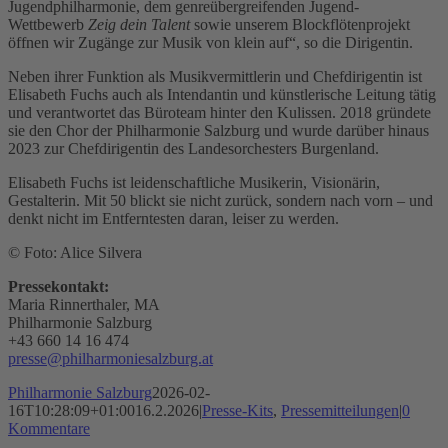
Jugendphilharmonie, dem genreübergreifenden Jugend-
Wettbewerb
Zeig dein Talent
sowie unserem Blockflötenprojekt
öffnen wir Zugänge zur Musik von klein auf“, so die Dirigentin.
Neben ihrer Funktion als Musikvermittlerin und Chefdirigentin ist
Elisabeth Fuchs auch als Intendantin und künstlerische Leitung tätig
und verantwortet das Büroteam hinter den Kulissen. 2018 gründete
sie den Chor der Philharmonie Salzburg und wurde darüber hinaus
2023 zur Chefdirigentin des Landesorchesters Burgenland.
Elisabeth Fuchs ist leidenschaftliche Musikerin, Visionärin,
Gestalterin. Mit 50 blickt sie nicht zurück, sondern nach vorn – und
denkt nicht im Entferntesten daran, leiser zu werden.
© Foto: Alice Silvera
Pressekontakt:
Maria Rinnerthaler, MA
Philharmonie Salzburg
+43 660 14 16 474
presse@philharmoniesalzburg.at
Philharmonie Salzburg
2026-02-
16T10:28:09+01:00
16.2.2026
|
Presse-Kits
,
Pressemitteilungen
|
0
Kommentare