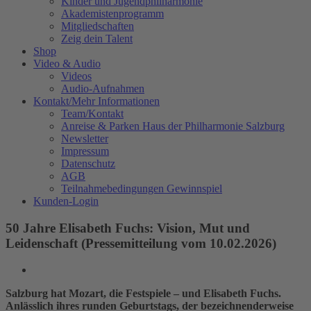
Kinder und Jugendphilharmonie
Akademistenprogramm
Mitgliedschaften
Zeig dein Talent
Shop
Video & Audio
Videos
Audio-Aufnahmen
Kontakt/Mehr Informationen
Team/Kontakt
Anreise & Parken Haus der Philharmonie Salzburg
Newsletter
Impressum
Datenschutz
AGB
Teilnahmebedingungen Gewinnspiel
Kunden-Login
50 Jahre Elisabeth Fuchs: Vision, Mut und
Leidenschaft (Pressemitteilung vom 10.02.2026)
Zeige
grösseres
Salzburg hat Mozart, die Festspiele – und Elisabeth Fuchs.
Bild
Anlässlich ihres runden Geburtstags, der bezeichnenderweise