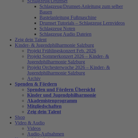
Schlagzeug/Drumset
Schlagzeug/Drumset-Anleitung zum selber
Bauen
Bastelanleitung Fußmaschine
Drumset Tutorials – Schlagzeug Lernvideos
Schlagzeug Noten
Schlagzeug Audio Dateien
Zeig dein Talent
Kinder- & Jugendphilharmonie Salzburg
Projekt Frühlingskonzert Feb. 2026
Projekt Sommerkonzert 2026 – Kinder- &
Jugendphilharmonie Salzburg
Projekt Orchesterwoche 2026 – Kinder- &
Jugendphilharmonie Salzburg
Archiv
Spenden & Fördern
Spenden und Fördern Übersicht
Kinder und Jugendphilharmonie
Akademistenprogramm
Mitgliedschaften
Zeig dein Talent
Shop
Video & Audio
Videos
Audio-Aufnahmen