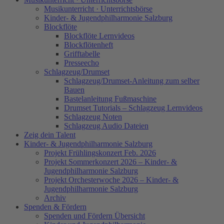
Musikunterricht · Unterrichtsbörse
Kinder- & Jugendphilharmonie Salzburg
Blockflöte
Blockflöte Lernvideos
Blockflötenheft
Grifftabelle
Presseecho
Schlagzeug/Drumset
Schlagzeug/Drumset-Anleitung zum selber
Bauen
Bastelanleitung Fußmaschine
Drumset Tutorials – Schlagzeug Lernvideos
Schlagzeug Noten
Schlagzeug Audio Dateien
Zeig dein Talent
Kinder- & Jugendphilharmonie Salzburg
Projekt Frühlingskonzert Feb. 2026
Projekt Sommerkonzert 2026 – Kinder- &
Jugendphilharmonie Salzburg
Projekt Orchesterwoche 2026 – Kinder- &
Jugendphilharmonie Salzburg
Archiv
Spenden & Fördern
Spenden und Fördern Übersicht