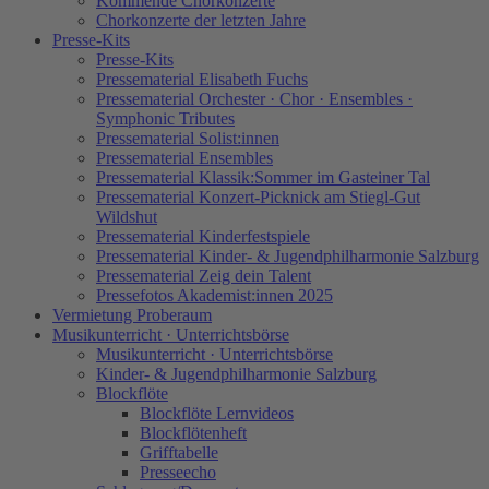
Kommende Chorkonzerte
Chorkonzerte der letzten Jahre
Presse-Kits
Presse-Kits
Pressematerial Elisabeth Fuchs
Pressematerial Orchester · Chor · Ensembles ·
Symphonic Tributes
Pressematerial Solist:innen
Pressematerial Ensembles
Pressematerial Klassik:Sommer im Gasteiner Tal
Pressematerial Konzert-Picknick am Stiegl-Gut
Wildshut
Pressematerial Kinderfestspiele
Pressematerial Kinder- & Jugendphilharmonie Salzburg
Pressematerial Zeig dein Talent
Pressefotos Akademist:innen 2025
Vermietung Proberaum
Musikunterricht · Unterrichtsbörse
Musikunterricht · Unterrichtsbörse
Kinder- & Jugendphilharmonie Salzburg
Blockflöte
Blockflöte Lernvideos
Blockflötenheft
Grifftabelle
Presseecho