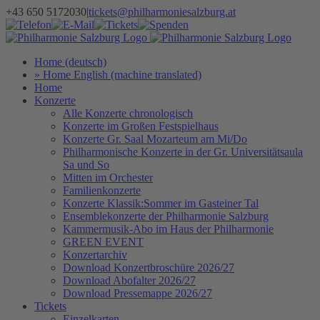
Zum
+43 650 5172030
|
tickets@philharmoniesalzburg.at
Inhalt
Facebook
YouTube
Instagram
Telefon
E-
Tickets
Spenden
Newsletter
springen
Mail
Home (deutsch)
» Home English (machine translated)
Home
Konzerte
Alle Konzerte chronologisch
Konzerte im Großen Festspielhaus
Konzerte Gr. Saal Mozarteum am Mi/Do
Philharmonische Konzerte in der Gr. Universitätsaula
Sa und So
Mitten im Orchester
Familienkonzerte
Konzerte Klassik:Sommer im Gasteiner Tal
Ensemblekonzerte der Philharmonie Salzburg
Kammermusik-Abo im Haus der Philharmonie
GREEN EVENT
Konzertarchiv
Download Konzertbroschüre 2026/27
Download Abofalter 2026/27
Download Pressemappe 2026/27
Tickets
Einzelkarten