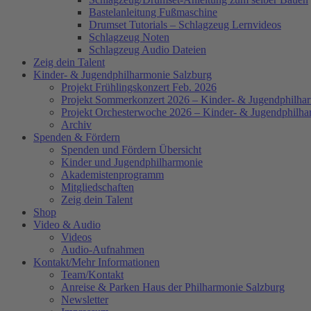
Bastelanleitung Fußmaschine
Drumset Tutorials – Schlagzeug Lernvideos
Schlagzeug Noten
Schlagzeug Audio Dateien
Zeig dein Talent
Kinder- & Jugendphilharmonie Salzburg
Projekt Frühlingskonzert Feb. 2026
Projekt Sommerkonzert 2026 – Kinder- & Jugendphilha
Projekt Orchesterwoche 2026 – Kinder- & Jugendphilha
Archiv
Spenden & Fördern
Spenden und Fördern Übersicht
Kinder und Jugendphilharmonie
Akademistenprogramm
Mitgliedschaften
Zeig dein Talent
Shop
Video & Audio
Videos
Audio-Aufnahmen
Kontakt/Mehr Informationen
Team/Kontakt
Anreise & Parken Haus der Philharmonie Salzburg
Newsletter