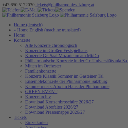
Zum
+43 650 5172030
|
tickets@philharmoniesalzburg.at
Inhalt
Facebook
YouTube
Instagram
Telefon
E-
Tickets
Spenden
Newsletter
springen
Mail
Home (deutsch)
» Home English (machine translated)
Home
Konzerte
Alle Konzerte chronologisch
Konzerte im Großen Festspielhaus
Konzerte Gr. Saal Mozarteum am Mi/Do
Philharmonische Konzerte in der Gr. Universitätsaula Sa
Mitten im Orchester
Familienkonzerte
Konzerte Klassik:Sommer im Gasteiner Tal
Ensemblekonzerte der Philharmonie Salzburg
Kammermusik-Abo im Haus der Philharmonie
GREEN EVENT
Konzertarchiv
Download Konzertbroschüre 2026/27
Download Abofalter 2026/27
Download Pressemappe 2026/27
Tickets
Einzelkarten
Abo buchen