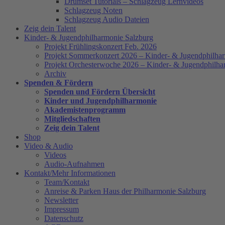
Drumset Tutorials – Schlagzeug Lernvideos
Schlagzeug Noten
Schlagzeug Audio Dateien
Zeig dein Talent
Kinder- & Jugendphilharmonie Salzburg
Projekt Frühlingskonzert Feb. 2026
Projekt Sommerkonzert 2026 – Kinder- & Jugendphilha
Projekt Orchesterwoche 2026 – Kinder- & Jugendphilha
Archiv
Spenden & Fördern
Spenden und Fördern Übersicht
Kinder und Jugendphilharmonie
Akademistenprogramm
Mitgliedschaften
Zeig dein Talent
Shop
Video & Audio
Videos
Audio-Aufnahmen
Kontakt/Mehr Informationen
Team/Kontakt
Anreise & Parken Haus der Philharmonie Salzburg
Newsletter
Impressum
Datenschutz