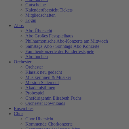
Gutscheine
Kalenderübersicht Tickets
Mitgliedschaften
Login
Abos
Abo Übersicht
Abo Großes Festspielhaus
Philharmonische Abo-Konzerte am Mittwoch
Samstags-Abo / Sonntags-Abo Konzerte
Familienkonzerte der Kinderfestspiele
Abo buchen
Orchester
Orchester
Klassik neu gedacht
Musikerinnen & Musiker
Mission Statement
AkademistInnen
Probespiel
Chefdirigentin Elisabeth Fuchs
Orchester Downloads
Ensembles
Chor
Chor Übersicht
Kommende Chorkonzerte