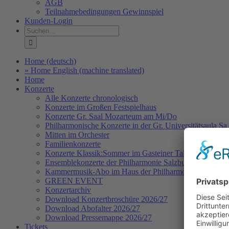
AGB
Teilnahmebedingungen Gewinnspiel
Kunden-Login
Suche
nach:
Home (deutsch)
» Home English (machine translated)
Home
Konzerte
Alle Konzerte chronologisch
Konzerte im Großen Festspielhaus
Konzerte Gr. Saal Mozarteum am Mi/Do
Philharmonische Konzerte in der Gr. Universitätsaula Sa
Mitten im Orchester
Familienkonzerte
Konzerte Klassik:Sommer im Gasteiner Tal
Ensemblekonzerte der Philharmonie Salzburg
Kammermusik-Abo im Haus der Philharmonie
GREEN EVENT
Konzertarchiv
Download Konzertbroschüre 2026/27
Download Abofalter 2026/27
Download Pressemappe 2026/27
Tickets