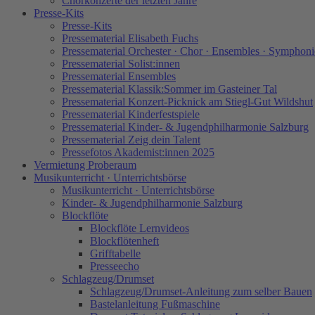
Chorkonzerte der letzten Jahre
Presse-Kits
Presse-Kits
Pressematerial Elisabeth Fuchs
Pressematerial Orchester · Chor · Ensembles · Symphoni
Pressematerial Solist:innen
Pressematerial Ensembles
Pressematerial Klassik:Sommer im Gasteiner Tal
Pressematerial Konzert-Picknick am Stiegl-Gut Wildshut
Pressematerial Kinderfestspiele
Pressematerial Kinder- & Jugendphilharmonie Salzburg
Pressematerial Zeig dein Talent
Pressefotos Akademist:innen 2025
Vermietung Proberaum
Musikunterricht · Unterrichtsbörse
Musikunterricht · Unterrichtsbörse
Kinder- & Jugendphilharmonie Salzburg
Blockflöte
Blockflöte Lernvideos
Blockflötenheft
Grifftabelle
Presseecho
Schlagzeug/Drumset
Schlagzeug/Drumset-Anleitung zum selber Bauen
Bastelanleitung Fußmaschine