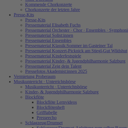
Kommende Chorkonzerte
Chorkonzerte der letzten Jahre
Presse-Kits
Presse-Kits
Pressematerial Elisabeth Fuchs
Pressematerial Orchester · Chor · Ensembles · Symphoni
Pressematerial Solist:innen
Pressematerial Ensembles
Pressematerial Klassik:Sommer im Gasteiner Tal
Pressematerial Konzert-Picknick am Stiegl-Gut Wildshut
Pressematerial Kinderfestspiele
Pressematerial Kinder- & Jugendphilharmonie Salzburg
Pressematerial Zeig dein Talent
Pressefotos Akademist:innen 2025
Vermietung Proberaum
Musikunterricht · Unterrichtsbörse
Musikunterricht · Unterrichtsbörse
Kinder- & Jugendphilharmonie Salzburg
Blockflöte
Blockflöte Lernvideos
Blockflötenheft
Grifftabelle
Presseecho
Schlagzeug/Drumset
Schlagzeug/Drumset-Anleitung zum selber Bauen