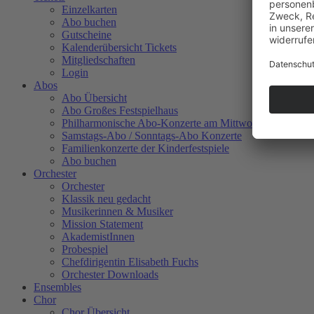
Einzelkarten
Abo buchen
Gutscheine
Kalenderübersicht Tickets
Mitgliedschaften
Login
Abos
Abo Übersicht
Abo Großes Festspielhaus
Philharmonische Abo-Konzerte am Mittwoch
Samstags-Abo / Sonntags-Abo Konzerte
Familienkonzerte der Kinderfestspiele
Abo buchen
Orchester
Orchester
Klassik neu gedacht
Musikerinnen & Musiker
Mission Statement
AkademistInnen
Probespiel
Chefdirigentin Elisabeth Fuchs
Orchester Downloads
Ensembles
Chor
Chor Übersicht